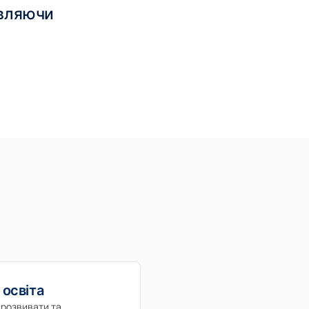
авляючи
 освіта
 розвивати та