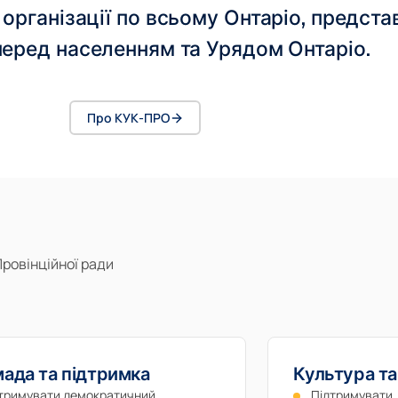
 організації по всьому Онтаріо, предст
еред населенням та Урядом Онтаріо.
Про КУК-ПРО
Провінційної ради
ада та підтримка
Культура та
тримувати демократичний,
Підтримувати,