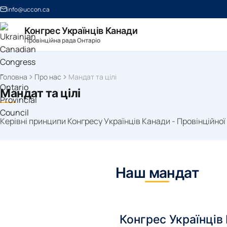
info@uccon.ca
Конгрес Українців Канади
Провінційна рада Онтаріо
Головна
Про нас
Мандат та цілі
Мандат та цілі
Керівні принципи Конгресу Українців Канади - Провінційної
Наш мандат
Конгрес Українців