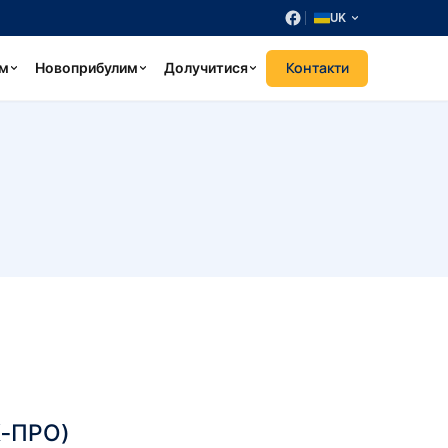
UK
Контакти
ум
Новоприбулим
Долучитися
К-ПРО)