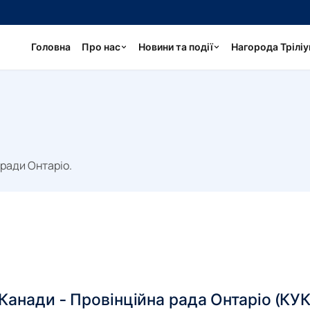
Головна
Про нас
Новини та події
Нагорода Трілі
 ради Онтаріо.
 Канади - Провінційна рада Онтаріо (КУ