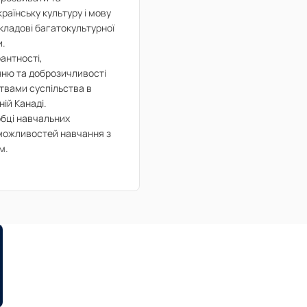
раїнську культуру і мову
складові багатокультурної
и.
антності,
ню та доброзичливості
ствами суспільства в
ій Канаді.
бці навчальних
 можливостей навчання з
м.