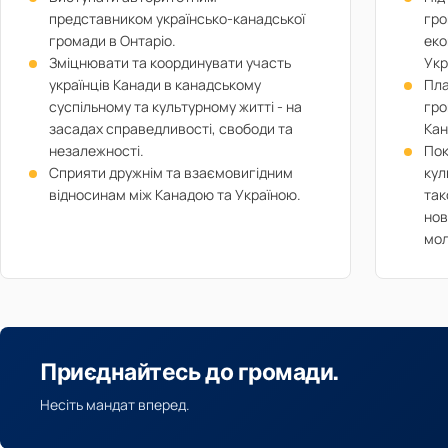
представником українсько-канадської
гро
громади в Онтаріо.
еко
Зміцнювати та координувати участь
Укр
українців Канади в канадському
Пла
суспільному та культурному житті - на
гро
засадах справедливості, свободи та
Кан
незалежності.
Пок
Сприяти дружнім та взаємовигідним
кул
відносинам між Канадою та Україною.
так
нов
мол
Приєднайтесь до громади.
Несіть мандат вперед.