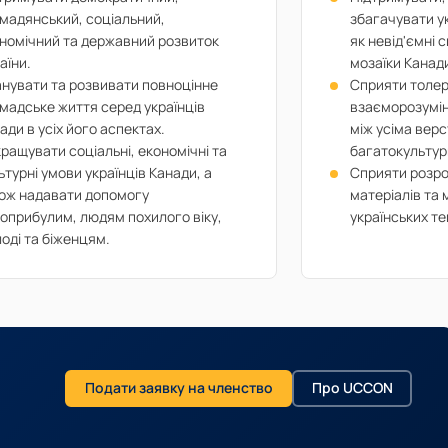
мадянський, соціальний,
збагачувати ук
номічний та державний розвиток
як невід'ємні 
аїни.
мозаїки Канад
нувати та розвивати повноцінне
Сприяти толер
мадське життя серед українців
взаєморозумін
ади в усіх його аспектах.
між усіма вер
ращувати соціальні, економічні та
багатокультурн
ьтурні умови українців Канади, а
Сприяти розро
ож надавати допомогу
матеріалів та
оприбулим, людям похилого віку,
українських те
оді та біженцям.
Подати заявку на членство
Про UCCON