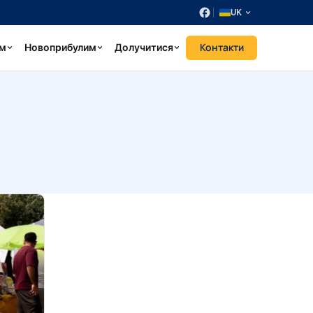
UK
Контакти
ум
Новоприбулим
Долучитися