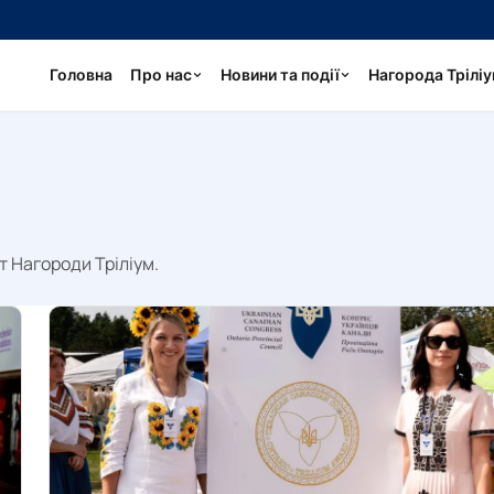
Головна
Про нас
Новини та події
Нагорода Трілі
т Нагороди Тріліум.