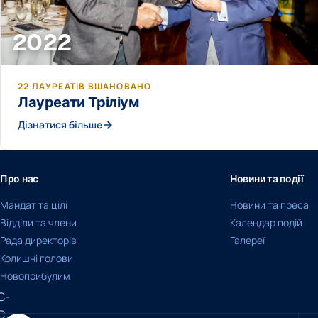
2022
22 ЛАУРЕАТІВ ВШАНОВАНО
Лауреати Тріліум
Дізнатися більше
Про нас
Новини та події
Мандат та цілі
Новини та преса
Відділи та члени
Календар подій
Рада директорів
Галереї
Колишні голови
Новоприбулим