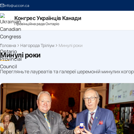
info@uccon.ca
Конгрес Українців Канади
Провінційна рада Онтаріо
Головна
Нагорода Тріліум
Минулі роки
Минулі роки
Перегляньте лауреатів та галереї церемоній минулих когор