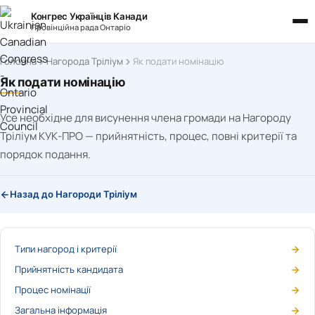
Конгрес Українців Канади
Провінційна рада Онтаріо
Головна
Нагорода Тріліум
Як подати номінацію
Як подати номінацію
Усе необхідне для висунення члена громади на Нагороду
Тріліум КУК-ПРО — прийнятність, процес, повні критерії та
порядок подання.
Назад до Нагороди Тріліум
НА ЦІЙ СТОРІНЦІ
Типи нагород і критерії
Прийнятність кандидата
Процес номінації
Загальна інформація