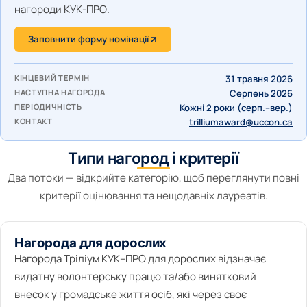
нагороди КУК-ПРО.
Заповнити форму номінації
КІНЦЕВИЙ ТЕРМІН
31 травня 2026
НАСТУПНА НАГОРОДА
Серпень 2026
ПЕРІОДИЧНІСТЬ
Кожні 2 роки (серп.–вер.)
КОНТАКТ
trilliumaward@uccon.ca
Типи нагород і критерії
Два потоки — відкрийте категорію, щоб переглянути повні
критерії оцінювання та нещодавніх лауреатів.
Нагорода для дорослих
Нагорода Тріліум КУК–ПРО для дорослих відзначає
видатну волонтерську працю та/або винятковий
внесок у громадське життя осіб, які через своє