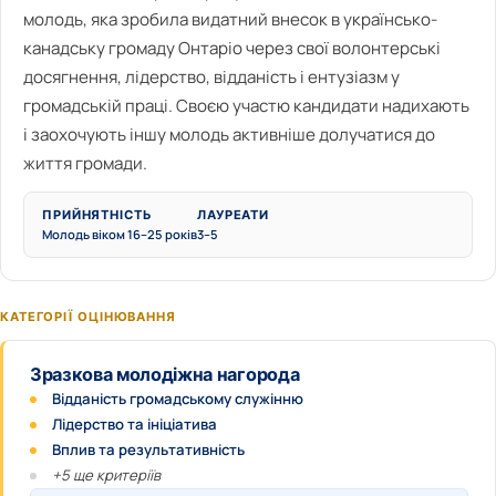
молодь, яка зробила видатний внесок в українсько-
канадську громаду Онтаріо через свої волонтерські
досягнення, лідерство, відданість і ентузіазм у
громадській праці. Своєю участю кандидати надихають
і заохочують іншу молодь активніше долучатися до
життя громади.
ПРИЙНЯТНІСТЬ
ЛАУРЕАТИ
Молодь віком 16–25 років
3–5
КАТЕГОРІЇ ОЦІНЮВАННЯ
Зразкова молодіжна нагорода
Відданість громадському служінню
Лідерство та ініціатива
Вплив та результативність
+5 ще критеріїв