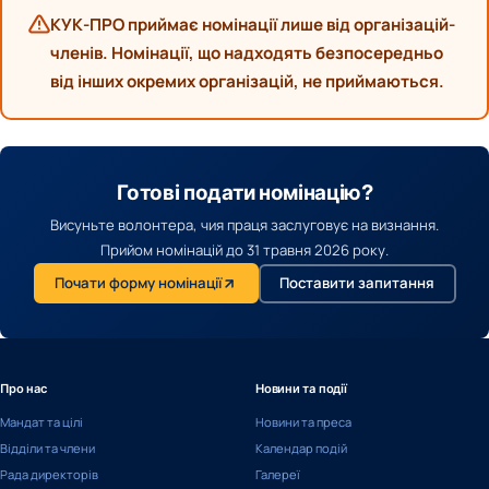
КУК-ПРО приймає номінації лише від організацій-
членів. Номінації, що надходять безпосередньо
від інших окремих організацій, не приймаються.
Готові подати номінацію?
Висуньте волонтера, чия праця заслуговує на визнання.
Прийом номінацій до 31 травня 2026 року.
Почати форму номінації
Поставити запитання
Про нас
Новини та події
Мандат та цілі
Новини та преса
Відділи та члени
Календар подій
Рада директорів
Галереї