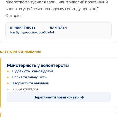
лідерство та зусилля залишили тривалий позитивний
вплив на українсько-канадську громаду провінції
Онтаріо.
ПРИЙНЯТНІСТЬ
ЛАУРЕАТИ
Має бути дорослою особою
1–9
КАТЕГОРІЇ ОЦІНЮВАННЯ
Майстерність у волонтерстві
Відданість і самовіддача
Вплив та значущість
Творчість та інновації
+5 ще критеріїв
Переглянути повні критерії