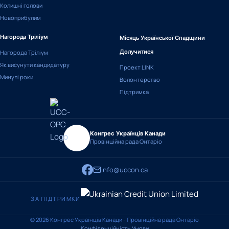
Колишні голови
Новоприбулим
Нагорода Тріліум
Місяць Української Спадщини
Нагорода Тріліум
Долучитися
Як висунути кандидатуру
Проект LINK
Минулі роки
Волонтерство
Підтримка
Конгрес Українців Канади
Провінційна рада Онтаріо
info@uccon.ca
ЗА ПІДТРИМКИ
© 2026 Конгрес Українців Канади - Провінційна рада Онтаріо
Конфіденційність
·
Умови