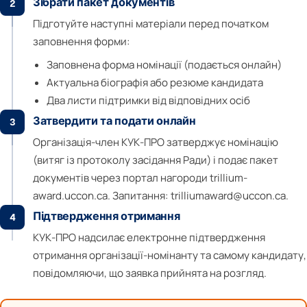
Зібрати пакет документів
2
Підготуйте наступні матеріали перед початком
заповнення форми:
Заповнена форма номінації (подається онлайн)
Актуальна біографія або резюме кандидата
Два листи підтримки від відповідних осіб
Затвердити та подати онлайн
3
Організація-член КУК-ПРО затверджує номінацію
(витяг із протоколу засідання Ради) і подає пакет
документів через портал нагороди trillium-
award.uccon.ca. Запитання: trilliumaward@uccon.ca.
Підтвердження отримання
4
КУК-ПРО надсилає електронне підтвердження
отримання організації-номінанту та самому кандидату,
повідомляючи, що заявка прийнята на розгляд.