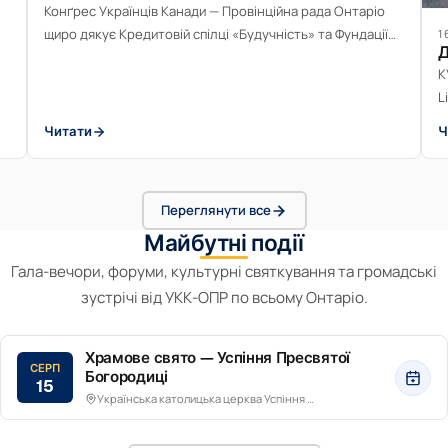
Конґрес Українців Канади — Провінційна рада Онтаріо
щиро дякує Кредитовій спілці «Будучність» та Фундації
1
Д
BCU за незмінну фінансову підтримку, зокрема за
К
щедрий внесок у розмірі $10 000, отриманий у травні
L
2026 року.
р
Читати
Ч
с
Переглянути все
Майбутні події
Гала-вечори, форуми, культурні святкування та громадські
зустрічі від УКК-ОПР по всьому Онтаріо.
Храмове свято — Успіння Пресвятої
СЕРП
Богородиці
15
Українська католицька церква Успіння Пресвятої Богородиці, 3625 Cawthra Road, Mississauga, ON L5A 2Y4 (парковка біля церкви)