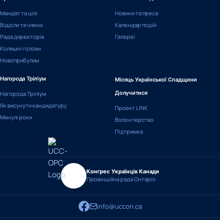
Мандат та цілі
Новини та преса
Відділи та члени
Календар подій
Рада директорів
Галереї
Колишні голови
Новоприбулим
Нагорода Тріліум
Місяць Української Спадщини
Нагорода Тріліум
Долучитися
Як висунути кандидатуру
Проект LINK
Минулі роки
Волонтерство
Підтримка
Конгрес Українців Канади
Провінційна рада Онтаріо
info@uccon.ca