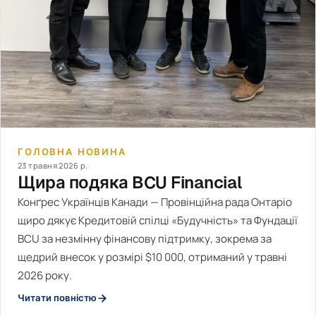
ГОЛОВНА НОВИНА
23 травня 2026 р.
Щира подяка BCU Financial
Конґрес Українців Канади — Провінційна рада Онтаріо
щиро дякує Кредитовій спілці «Будучність» та Фундації
BCU за незмінну фінансову підтримку, зокрема за
щедрий внесок у розмірі $10 000, отриманий у травні
2026 року.
Читати повністю