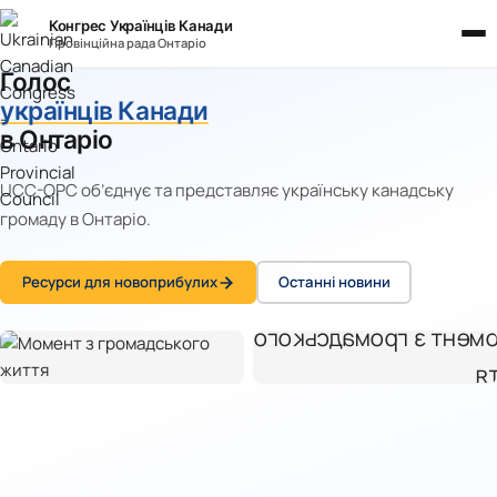
Конгрес Українців Канади
Провінційна рада Онтаріо
Голос
українців Канади
в Онтаріо
UCC-OPC об’єднує та представляє українську канадську 
громаду в Онтаріо.
Ресурси для новоприбулих
Останні новини