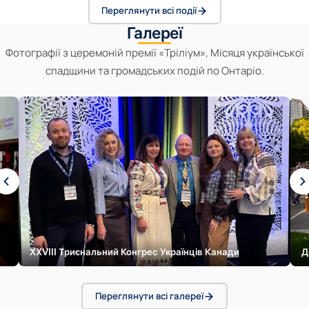
Переглянути всі події
Галереї
Фотографії з церемоній премії «Тріліум», Місяця української
спадщини та громадських подій по Онтаріо.
XXVIII Триєнальний Конгрес Українців Канади
Д
Переглянути всі галереї