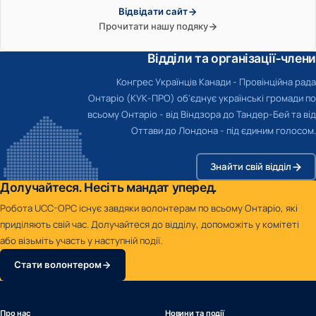
Відвідати сайт
Прочитати нашу подяку
Відділи та організації-члени
Конгрес Українців Канади - Провінційна рада
Онтаріо (КУК-ПРО) об'єднує українські громади по
всьому Онтаріо - від Віндзора до Тандер-Бей та від
Оттави до Лондона - під єдиним голосом.
Знайти свій відділ
Долучайтеся. Несіть мандат уперед.
Робота UCC-OPC існує завдяки волонтерам по всьому Онтаріо, які
приділяють свій час. Долучайтеся до відділу, допоможіть у комітеті
або візьміть участь у наступній події.
Стати волонтером
Про нас
Новини та події