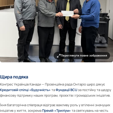
Переглянути повне зображення
Щира подяка
Конґрес Українців Канади — Провінційна рада Онтаріо щиро дякує
Кредитовій спілці «Будучність»
та
Фундації BCU
за постійну та щедру
фінансову підтримку наших програм, проєктів і громадських ініціатив.
Їхня багаторічна співпраця відіграє важливу роль у втіленні значущих
ініціатив у життя, зокрема
Премій «Триліум»
та святкувань на честь