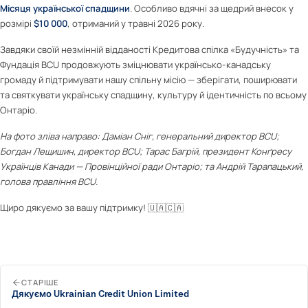
Місяця української спадщини
. Особливо вдячні за щедрий внесок у
розмірі
$10 000
, отриманий у травні 2026 року.
Завдяки своїй незмінній відданості Кредитова спілка «Будучність» та
Фундація BCU продовжують зміцнювати українсько-канадську
громаду й підтримувати нашу спільну місію — зберігати, поширювати
та святкувати українську спадщину, культуру й ідентичність по всьому
Онтаріо.
На фото зліва направо: Даміан Сніг, генеральний директор BCU;
Богдан Лещишин, директор BCU; Тарас Багрій, президент Конґресу
Українців Канади — Провінційної ради Онтаріо; та Андрій Тарапацький,
голова правління BCU.
Щиро дякуємо за вашу підтримку! 🇺🇦🇨🇦
СТАРІШЕ
Дякуємо Ukrainian Credit Union Limited