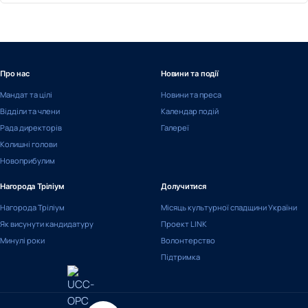
Про нас
Новини та події
Мандат та цілі
Новини та преса
Відділи та члени
Календар подій
Рада директорів
Галереї
Колишні голови
Новоприбулим
Нагорода Тріліум
Долучитися
Нагорода Тріліум
Місяць культурної спадщини України
Як висунути кандидатуру
Проект LINK
Минулі роки
Волонтерство
Підтримка