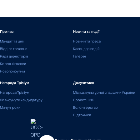
Про нас
Новини та події
Мандат та цілі
Новини та преса
Відділи та члени
Календар подій
Рада директорів
Галереї
Колишні голови
Новоприбулим
Нагорода Тріліум
Долучитися
Нагорода Тріліум
Місяць культурної спадщини України
Як висунути кандидатуру
Проект LINK
Минулі роки
Волонтерство
Підтримка