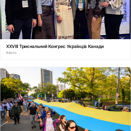
XXVIII Триєнальний Конгрес Українців Канади
8 фото