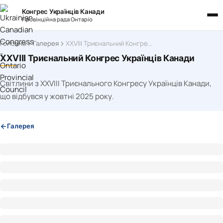
Конгрес Українців Канади
Провінційна рада Онтаріо
Головна
Галерея
XXVIII Триєнальний Конгрес Українців Канади
XXVIII Триєнальний Конгрес Українців Канади
Світлини з XXVIII Триєнального Конгресу Українців Канади,
що відбувся у жовтні 2025 року.
Галерея