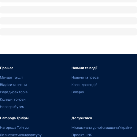
Про нас
Новини та події
Мандат та цілі
Новини та преса
Відділи та члени
Календар подій
Рада директорів
Галереї
Колишні голови
Новоприбулим
Нагорода Тріліум
Долучитися
Нагорода Тріліум
Місяць культурної спадщини України
Як висунути кандидатуру
Проект LINK