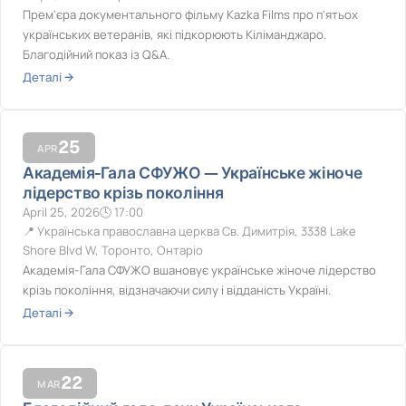
Прем'єра документального фільму Kazka Films про п'ятьох
українських ветеранів, які підкорюють Кіліманджаро.
Благодійний показ із Q&A.
Деталі →
25
APR
Академія-Гала СФУЖО — Українське жіноче
лідерство крізь покоління
April 25, 2026
17:00
Українська православна церква Св. Димитрія, 3338 Lake
Shore Blvd W, Торонто, Онтаріо
Академія-Гала СФУЖО вшановує українське жіноче лідерство
крізь покоління, відзначаючи силу і відданість Україні.
Деталі →
22
MAR