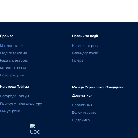
Про нас
Новини та події
Мандат та цілі
Новини та преса
Відділи та члени
Календар подій
Рада директорів
Галереї
Колишні голови
Новоприбулим
Нагорода Тріліум
Місяць Української Спадщини
Нагорода Тріліум
Долучитися
Як висунути кандидатуру
Проект LINK
Минулі роки
Волонтерство
Підтримка