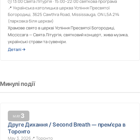
13:00 Свята Літургія · 15:00–22:00 святкова програма
Українська католицька церква Успіння Пресвятої
Богородиці, 3625 Cawthra Road, Mississauga, ON L5A 2Y4
(парковка біля церкви)
Храмове свято в церкві Успіння Пресвятої Богородиці,
Міссіссага — Свята Літургія, святковий концерт, жива музика,
українські страви та сувеніри.
Деталі →
Минулі події
3
MAY
Друге Дихання / Second Breath — прем'єра в
Торонто
May 3, 2026
Торонто