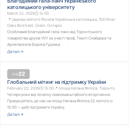
Благодійний гала-ланч Українського
католицького університету
March 22, 2026
14:00
Церква святого Йосипа Українська католицька, 300 River
Oaks Blvd East, Оквіл, Онтаріо
Особливий благодійний гала-ланч від Торонтського
товариства друзів УКУ за участі проф. Тімоті Снайдера та
Архієпископа Бориса Гудзяка.
Деталі →
22
FEB
Глобальний мітинг на підтримку України
February 22, 2026
15:00
площа Натана Філіпса, Торонто
Чотири роки від початку повномасштабного вторгнення.
Приєднуйтесь до нас на площі Натана Філіпса 22 лютого о
15:00 — щоб підтримати Україну.
Деталі →