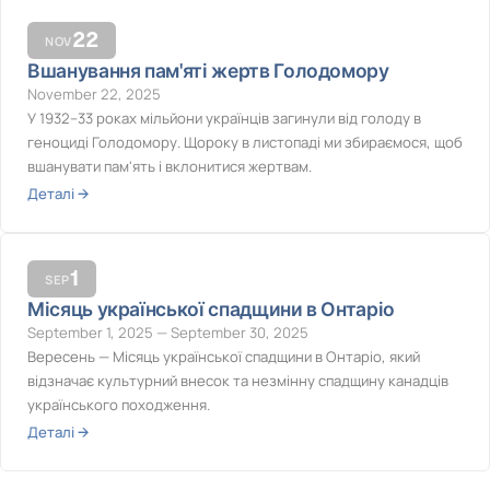
22
NOV
Вшанування пам'яті жертв Голодомору
November 22, 2025
У 1932–33 роках мільйони українців загинули від голоду в
геноциді Голодомору. Щороку в листопаді ми збираємося, щоб
вшанувати пам'ять і вклонитися жертвам.
Деталі →
1
SEP
Місяць української спадщини в Онтаріо
September 1, 2025 — September 30, 2025
Вересень — Місяць української спадщини в Онтаріо, який
відзначає культурний внесок та незмінну спадщину канадців
українського походження.
Деталі →