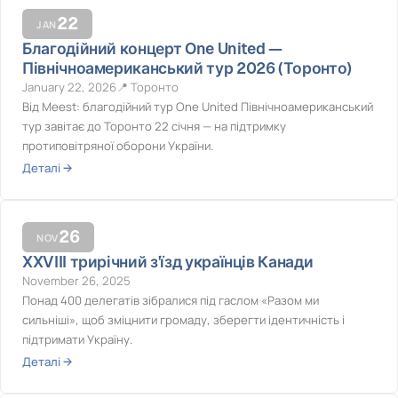
22
JAN
Благодійний концерт One United —
Північноамериканський тур 2026 (Торонто)
January 22, 2026
Торонто
Від Meest: благодійний тур One United Північноамериканський
тур завітає до Торонто 22 січня — на підтримку
протиповітряної оборони України.
Деталі →
26
NOV
XXVIII трирічний з'їзд українців Канади
November 26, 2025
Понад 400 делегатів зібралися під гаслом «Разом ми
сильніші», щоб зміцнити громаду, зберегти ідентичність і
підтримати Україну.
Деталі →