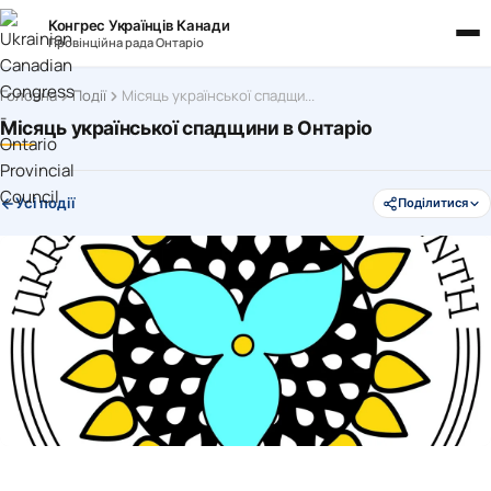
Конгрес Українців Канади
Провінційна рада Онтаріо
Головна
Події
Місяць української спадщини в Онтаріо
Місяць української спадщини в Онтаріо
Усі події
Поділитися