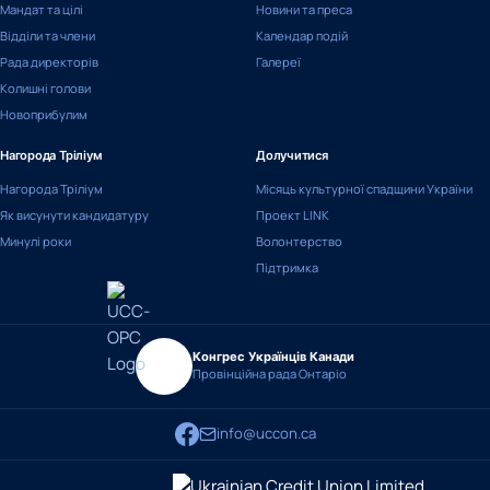
Мандат та цілі
Новини та преса
Відділи та члени
Календар подій
Рада директорів
Галереї
Колишні голови
Новоприбулим
Нагорода Тріліум
Долучитися
Нагорода Тріліум
Місяць культурної спадщини України
Як висунути кандидатуру
Проект LINK
Минулі роки
Волонтерство
Підтримка
Конгрес Українців Канади
Провінційна рада Онтаріо
info@uccon.ca