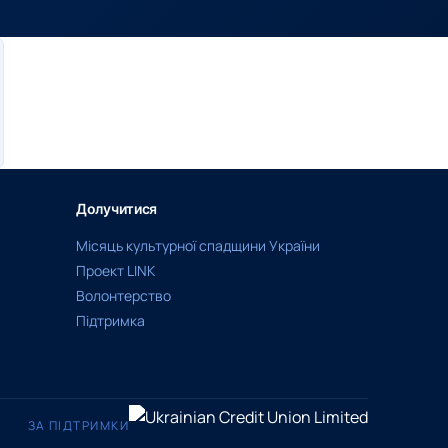
Долучитися
Місяць культурної спадщини України
Проект LINK
Волонтерство
Підтримка
ЗА ПІДТРИМКИ