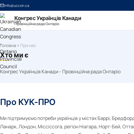
info@uccon.ca
Конгрес Українців Канади
Провінційна рада Онтаріо
Головна
Про нас
Хто ми є
Конгрес Українців Канади - Провінційна рада Онтаріо
Про КУК-ПРО
Ми підтримуємо потреби українців у містах Баррі, Бредфорд
Ланарк, Лондон, Міссіссога, регіон Ніагара, Норт-Бей, Отт