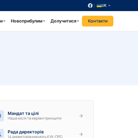
UK
Контакти
ум
Новоприбулим
Долучитися
Мандат та цілі
Наша місія та керівні принципи
Рада директорів
14 директорів керують КУК-ПРО