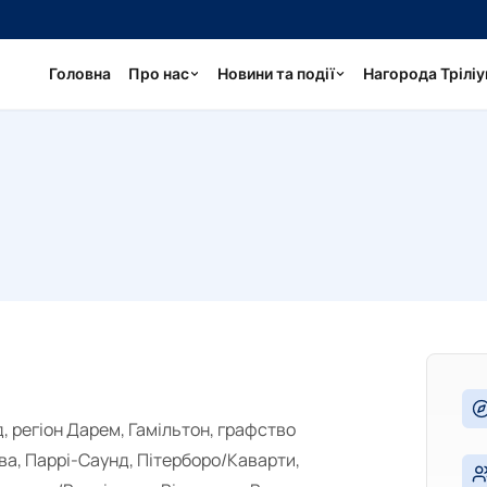
Головна
Про нас
Новини та події
Нагорода Трілі
, регіон Дарем, Гамільтон, графство
ава, Паррі-Саунд, Пітерборо/Каварти,