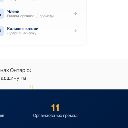
Члени
Відділи, організації, громади
Колишні голови
Лідери з 1972 року
онах Онтаріо:
падщину та
11
нів
Організованих громад