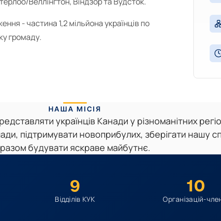
терлоо/Веллінгтон, Віндзор та Вудсток.
ння - частина 1,2 мільйона українців по
ку громаду.
НАША МІСІЯ
представляти українців Канади у різноманітних регі
ади, підтримувати новоприбулих, зберігати нашу с
разом будувати яскраве майбутнє.
9
10
Відділів КУК
Організацій-чле