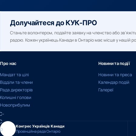
Долучайтеся до КУК-ПРО
Станьте волонтером, подайте заявку на членство або зв'яжіть
радою. Кожен українець Канади в Онтаріо має місце у нашій ро
Про нас
Новини та події
Мандат та цілі
Новини та преса
Відділи та члени
Календар подій
Рада директорів
Галереї
Колишні голови
Новоприбулим
Конгрес Українців Канади
Провінційна рада Онтаріо