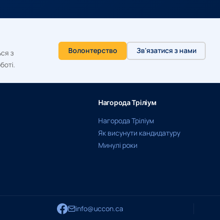
Волонтерство
Зв'язатися з нами
ся з
боті.
Нагорода Тріліум
Нагорода Тріліум
Як висунути кандидатуру
Минулі роки
info@uccon.ca