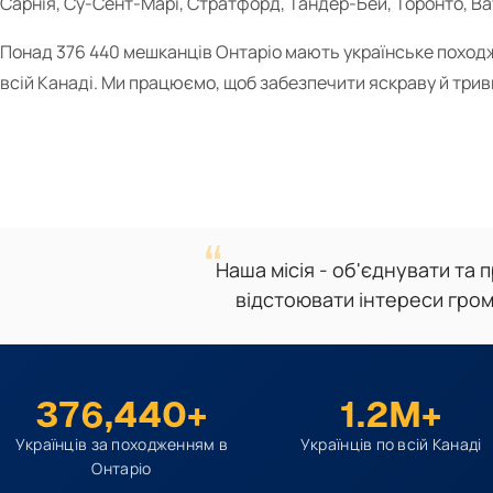
Сарнія, Су-Сент-Марі, Стратфорд, Тандер-Бей, Торонто, Ва
Понад 376 440 мешканців Онтаріо мають українське походже
всій Канаді. Ми працюємо, щоб забезпечити яскраву й трив
Наша місія - об'єднувати та 
відстоювати інтереси гром
376,440+
1.2M+
Українців за походженням в
Українців по всій Канаді
Онтаріо