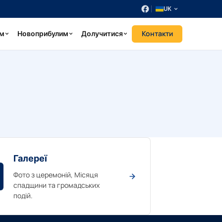
UK
Контакти
ум
Новоприбулим
Долучитися
Галереї
Фото з церемоній, Місяця
спадщини та громадських
подій.