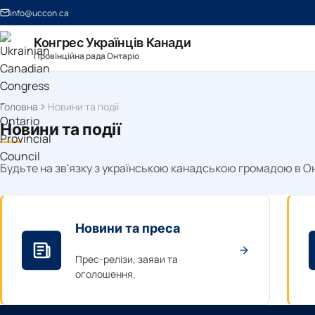
info@uccon.ca
Конгрес Українців Канади
Провінційна рада Онтаріо
Головна
Новини та події
Новини та події
Будьте на зв'язку з українською канадською громадою в Он
Новини та преса
Прес-релізи, заяви та
оголошення.