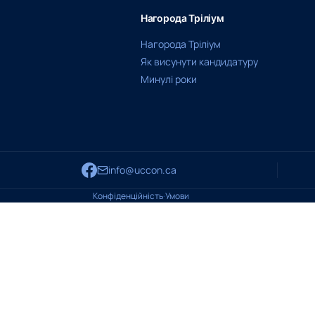
Нагорода Тріліум
Нагорода Тріліум
Як висунути кандидатуру
Минулі роки
info@uccon.ca
Конфіденційність
·
Умови