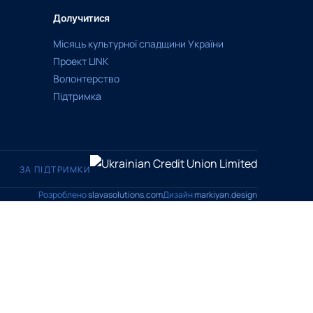
Долучитися
Місяць культурної спадщини України
Проект LINK
Волонтерство
Підтримка
ЗА ПІДТРИМКИ
Розроблено
slavasolutions.com
Дизайн
markiyan.design