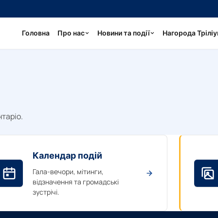
Головна
Про нас
Новини та події
Нагорода Трілі
таріо.
Календар подій
Гала-вечори, мітинги,
відзначення та громадські
зустрічі.