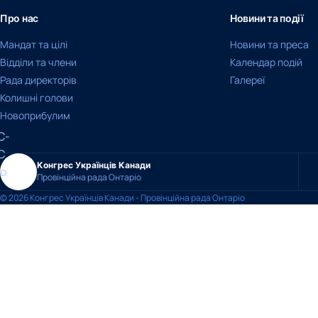
Про нас
Новини та події
Мандат та цілі
Новини та преса
Відділи та члени
Календар подій
Рада директорів
Галереї
Колишні голови
Новоприбулим
Конгрес Українців Канади
Провінційна рада Онтаріо
© 2026 Конгрес Українців Канади - Провінційна рада Онтаріо