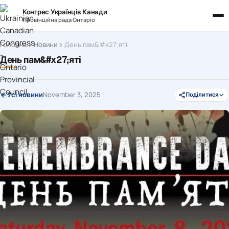
Конгрес Українців Канади
Провінційна рада Онтаріо
Головна
Новини
День пам&#x27;яті
День пам&#x27;яті
November 3, 2025
Усі новини
Поділитися