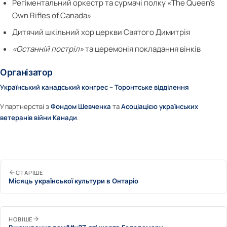
Регіментальний оркестр та сурмачі полку «The Queen’s
Own Rifles of Canada»
Дитячий шкільний хор церкви Святого Димитрія
«Останній постріл»
та церемонія покладання вінків
Організатор
Український канадський конгрес – Торонтське відділення
У партнерстві з
Фондом Шевченка
та
Асоціацією українських
ветеранів війни Канади
.
СТАРІШЕ
Місяць української культури в Онтаріо
НОВІШЕ