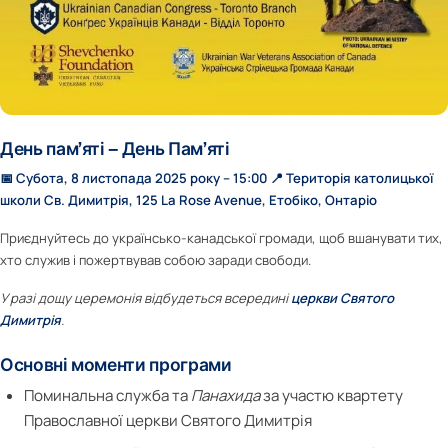
День пам’яті – День Пам’яті
📅 Субота, 8 листопада 2025 року – 15:00
📍 Територія католицької
школи Св. Димитрія, 125 La Rose Avenue, Етобіко, Онтаріо
Приєднуйтесь до українсько-канадської громади, щоб вшанувати тих,
хто служив і пожертвував собою заради свободи.
У разі дощу церемонія відбудеться всередині
церкви Святого
Димитрія
.
Основні моменти програми
Поминальна служба та
Панахида
за участю квартету
Православної церкви Святого Димитрія