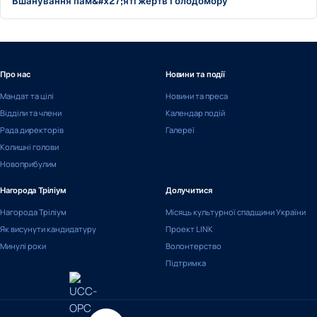
Вшанування пам&#x27;яті жертв Голодомору
Про нас
Новини та події
Мандат та цілі
Новини та преса
Відділи та члени
Календар подій
Рада директорів
Галереї
Колишні голови
Новоприбулим
Нагорода Тріліум
Долучитися
Нагорода Тріліум
Місяць культурної спадщини України
Як висунути кандидатуру
Проект LINK
Минулі роки
Волонтерство
Підтримка