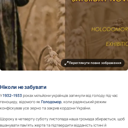
Переглянути повне зображення
Ніколи не забувати
У
1932–1933
роках мільйони українців загинули від голоду під час
геноциду, відомого як
Голодомор
, коли радянський режим
конфіскував усе зерно та закрив кордони України.
Щороку в четверту суботу листопада наша громада збирається, щоб
вшанувати пам’ять жертв та підтвердити відданість істині й