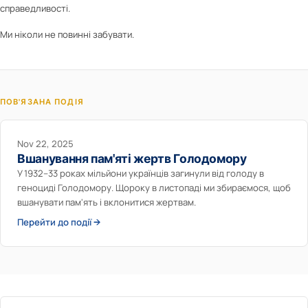
справедливості.
Ми ніколи не повинні забувати.
ПОВ'ЯЗАНА ПОДІЯ
Nov 22, 2025
Вшанування пам'яті жертв Голодомору
У 1932–33 роках мільйони українців загинули від голоду в
геноциді Голодомору. Щороку в листопаді ми збираємося, щоб
вшанувати пам'ять і вклонитися жертвам.
Перейти до події →