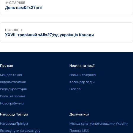
СТАРІШЕ
День пам&#x27;яті
НОВІШЕ
XXVIII трирічний з&#x27;їзд українців Канади
Про нас
Новини та події
Мандат та цілі
Новини та преса
Відділи та члени
Календар подій
Рада директорів
Галереї
Колишні голови
Новоприбулим
Нагорода Тріліум
Долучитися
Нагорода Тріліум
Місяць культурної спадщини України
Як висунути кандидатуру
Проект LINK