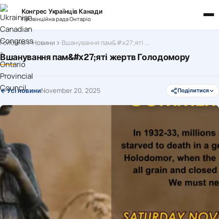
Конгрес Українців Канади
Провінційна рада Онтаріо
Головна
Новини
Вшанування пам&#x27;яті жертв Голодомору
Вшанування пам&#x27;яті жертв Голодомору
November 20, 2025
Усі новини
Поділитися