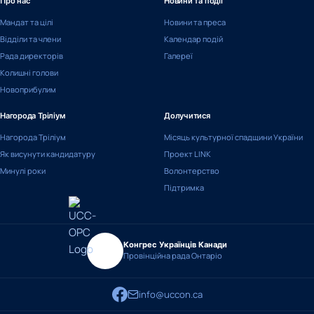
Про нас
Новини та події
Мандат та цілі
Новини та преса
Відділи та члени
Календар подій
Рада директорів
Галереї
Колишні голови
Новоприбулим
Нагорода Тріліум
Долучитися
Нагорода Тріліум
Місяць культурної спадщини України
Як висунути кандидатуру
Проект LINK
Минулі роки
Волонтерство
Підтримка
Конгрес Українців Канади
Провінційна рада Онтаріо
info@uccon.ca