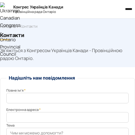
Конгрес Українців Канади
Провінційна рада Онтаріо
Головна
Контакти
Контакти
Зв'яжіться з Конгресом Українців Канади - Провінційною
радою Онтаріо.
Надішліть нам повідомлення
Повне ім'я
*
Електронна адреса
*
Тема