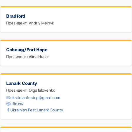
Bradford
Президент: Andriy Melnyk
Cobourg/Port Hope
Президент: Alina Husar
Lanark County
Президент: Olga Ialovenko
ukrainianfestcp@gmail.com
uflc.ca/
Ukrainian Fest Lanark County