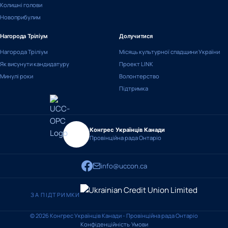
Колишні голови
Новоприбулим
Нагорода Тріліум
Долучитися
Нагорода Тріліум
Місяць культурної спадщини України
Як висунути кандидатуру
Проект LINK
Минулі роки
Волонтерство
Підтримка
Конгрес Українців Канади
Провінційна рада Онтаріо
info@uccon.ca
ЗА ПІДТРИМКИ
© 2026 Конгрес Українців Канади - Провінційна рада Онтаріо
Конфіденційність
·
Умови