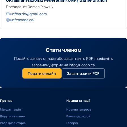
Ukrainian National Federation (UNF), Barrie Branch
Президент: Roman Plawiuk
unfbarrie@gmail.com
unfcanada.ca/
Стати членом
Подайте заявку онлайн або завантажте PDF і надішліть
заповнену форму на info@uccon.ca.
Подати онлайн
Завантажити PDF
Про нас
Новини та події
Мандат та цілі
Новини та преса
Відділи та члени
Календар подій
Рада директорів
Галереї