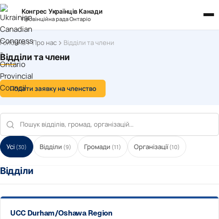
Конгрес Українців Канади
Провінційна рада Онтаріо
Головна
Про нас
Відділи та члени
Відділи та члени
Подати заявку на членство
Усі
Відділи
Громади
Організації
(30)
(9)
(11)
(10)
Відділи
UCC Durham/Oshawa Region