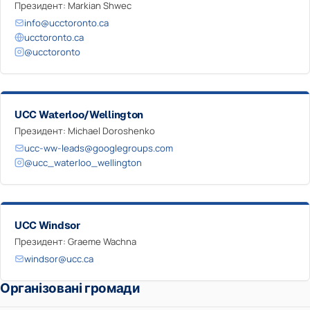
Президент: Markian Shwec
info@ucctoronto.ca
ucctoronto.ca
@ucctoronto
UCC Waterloo/Wellington
Президент: Michael Doroshenko
ucc-ww-leads@googlegroups.com
@ucc_waterloo_wellington
UCC Windsor
Президент: Graeme Wachna
windsor@ucc.ca
Організовані громади