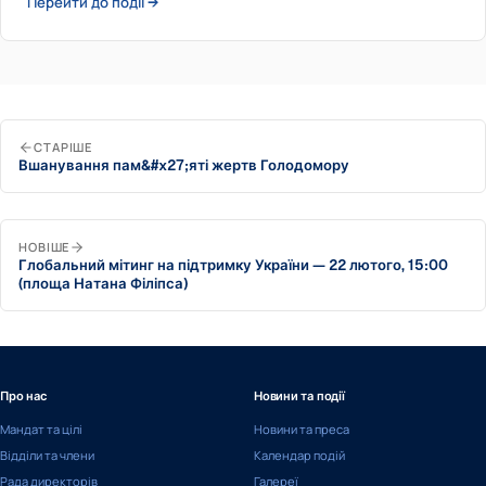
Перейти до події →
СТАРІШЕ
Вшанування пам&#x27;яті жертв Голодомору
НОВІШЕ
Глобальний мітинг на підтримку України — 22 лютого, 15:00
(площа Натана Філіпса)
Про нас
Новини та події
Мандат та цілі
Новини та преса
Відділи та члени
Календар подій
Рада директорів
Галереї