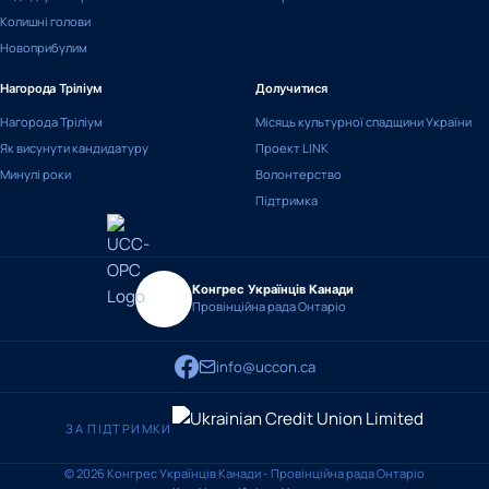
Колишні голови
Новоприбулим
Нагорода Тріліум
Долучитися
Нагорода Тріліум
Місяць культурної спадщини України
Як висунути кандидатуру
Проект LINK
Минулі роки
Волонтерство
Підтримка
Конгрес Українців Канади
Провінційна рада Онтаріо
info@uccon.ca
ЗА ПІДТРИМКИ
© 2026 Конгрес Українців Канади - Провінційна рада Онтаріо