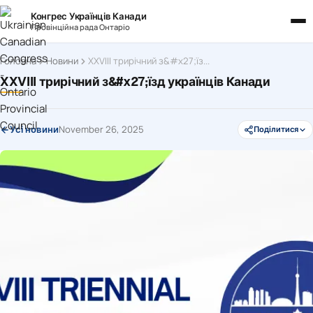
Конгрес Українців Канади
Провінційна рада Онтаріо
Головна
Новини
XXVIII трирічний з&#x27;їзд українців Канади
XXVIII трирічний з&#x27;їзд українців Канади
November 26, 2025
Усі новини
Поділитися