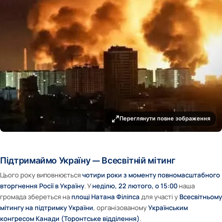
Переглянути повне зображення
Підтримаймо Україну — Всесвітній мітинг
Цього року виповнюється
чотири роки з моменту повномасштабного
вторгнення Росії в Україну
. У
неділю, 22 лютого, о 15:00
наша
громада збереться на
площі Натана Філіпса
для участі у
Всесвітньому
мітингу на підтримку України
, організованому
Українським
конгресом Канади (Торонтське відділення)
.