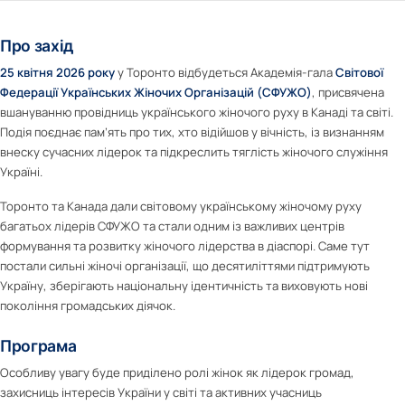
Про захід
25 квітня 2026 року
у Торонто відбудеться Академія-гала
Світової
Федерації Українських Жіночих Організацій (СФУЖО)
, присвячена
вшануванню провідниць українського жіночого руху в Канаді та світі.
Подія поєднає пам’ять про тих, хто відійшов у вічність, із визнанням
внеску сучасних лідерок та підкреслить тяглість жіночого служіння
Україні.
Торонто та Канада дали світовому українському жіночому руху
багатьох лідерів СФУЖО та стали одним із важливих центрів
формування та розвитку жіночого лідерства в діаспорі. Саме тут
постали сильні жіночі організації, що десятиліттями підтримують
Україну, зберігають національну ідентичність та виховують нові
покоління громадських діячок.
Програма
Особливу увагу буде приділено ролі жінок як лідерок громад,
захисниць інтересів України у світі та активних учасниць