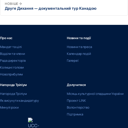
НОВІШЕ
Друге Дихання — документальний тур Канадою
Про нас
Новини та події
Мандат та цілі
Новини та преса
Відділи та члени
Календар подій
Рада директорів
Галереї
Колишні голови
Новоприбулим
Нагорода Тріліум
Долучитися
Нагорода Тріліум
Місяць культурної спадщини України
Як висунути кандидатуру
Проект LINK
Минулі роки
Волонтерство
Підтримка