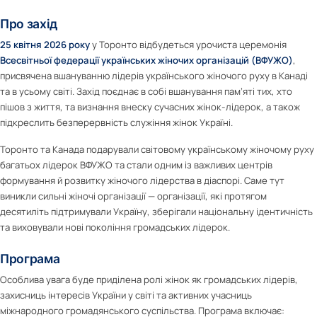
Про захід
25 квітня 2026 року
у Торонто відбудеться урочиста церемонія
Всесвітньої федерації українських жіночих організацій (ВФУЖО)
,
присвячена вшануванню лідерів українського жіночого руху в Канаді
та в усьому світі. Захід поєднає в собі вшанування пам’яті тих, хто
пішов з життя, та визнання внеску сучасних жінок-лідерок, а також
підкреслить безперервність служіння жінок Україні.
Торонто та Канада подарували світовому українському жіночому руху
багатьох лідерок ВФУЖО та стали одним із важливих центрів
формування й розвитку жіночого лідерства в діаспорі. Саме тут
виникли сильні жіночі організації — організації, які протягом
десятиліть підтримували Україну, зберігали національну ідентичність
та виховували нові покоління громадських лідерок.
Програма
Особлива увага буде приділена ролі жінок як громадських лідерів,
захисниць інтересів України у світі та активних учасниць
міжнародного громадянського суспільства. Програма включає: