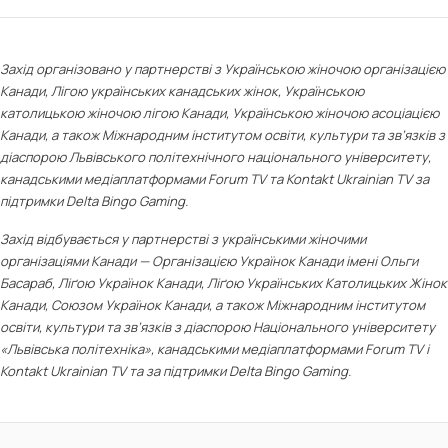
Захід організовано у партнерстві з Українською жіночою організацією
Канади, Лігою українських канадських жінок, Українською
католицькою жіночою лігою Канади, Українською жіночою асоціацією
Канади, а також Міжнародним інститутом освіти, культури та зв’язків з
діаспорою Львівського політехнічного національного університету,
канадськими медіаплатформами Forum TV та Kontakt Ukrainian TV за
підтримки Delta Bingo Gaming.
Захід відбувається у партнерстві з українськими жіночими
організаціями Канади — Організацією Українок Канади імені Ольги
Басараб, Ліґою Українок Канади, Ліґою Українських Католицьких Жінок
Канади, Союзом Українок Канади, а також Міжнародним інститутом
освіти, культури та зв’язків з діаспорою Національного університету
«Львівська політехніка», канадськими медіаплатформами Forum TV і
Kontakt Ukrainian TV та за підтримки Delta Bingo Gaming.