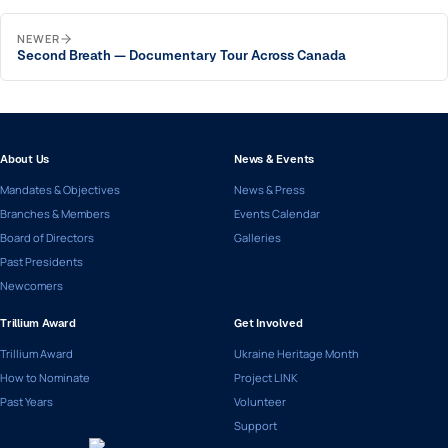
NEWER
Second Breath — Documentary Tour Across Canada
About Us
News & Events
Mandates & Objectives
News & Press
Branches & Members
Events Calendar
Board of Directors
Galleries
Past Presidents
Newcomers
Trillium Award
Get Involved
Trillium Award
Ukraine Heritage Month
How to Nominate
Project LINK
Past Years
Volunteer
Support