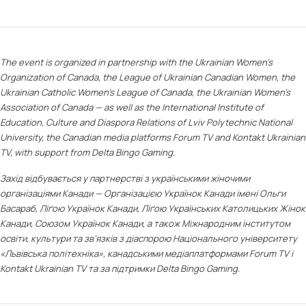
The event is organized in partnership with the Ukrainian Women’s
Organization of Canada, the League of Ukrainian Canadian Women, the
Ukrainian Catholic Women’s League of Canada, the Ukrainian Women’s
Association of Canada — as well as the International Institute of
Education, Culture and Diaspora Relations of Lviv Polytechnic National
University, the Canadian media platforms Forum TV and Kontakt Ukrainian
TV, with support from Delta Bingo Gaming.
Захід відбувається у партнерстві з українськими жіночими
організаціями Канади — Організацією Українок Канади імені Ольги
Басараб, Ліґою Українок Канади, Ліґою Українських Католицьких Жінок
Канади, Союзом Українок Канади, а також Міжнародним інститутом
освіти, культури та зв’язків з діаспорою Національного університету
«Львівська політехніка», канадськими медіаплатформами Forum TV і
Kontakt Ukrainian TV та за підтримки Delta Bingo Gaming.