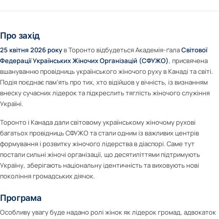
Про захід
25 квітня 2026 року
в Торонто відбудеться Академія-ґала
Світової
Федерації Українських Жіночих Організацій (СФУЖО)
, присвячена
вшануванню провідниць українського жіночого руху в Канаді та світі.
Подія поєднає пам’ять про тих, хто відійшов у вічність, із визнанням
внеску сучасних лідерок та підкреслить тяглість жіночого служіння
Україні.
Торонто і Канада дали світовому українському жіночому рухові
багатьох провідниць СФУЖО та стали одним із важливих центрів
формування і розвитку жіночого лідерства в діаспорі. Саме тут
постали сильні жіночі організації, що десятиліттями підтримують
Україну, зберігають національну ідентичність та виховують нові
покоління громадських діячок.
Програма
Особливу увагу буде надано ролі жінок як лідерок громад, адвокаток