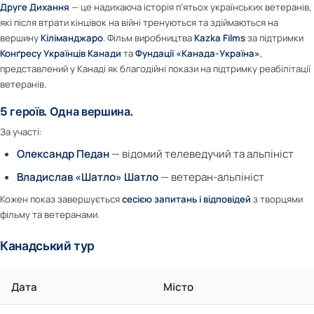
Друге Дихання
— це надихаюча історія п’ятьох українських ветеранів,
які після втрати кінцівок на війні тренуються та здіймаються на
вершину
Кіліманджаро
. Фільм виробництва
Kazka Films
за підтримки
Конґресу Українців Канади
та
Фундації «Канада-Україна»
,
представлений у Канаді як благодійні покази на підтримку реабілітації
ветеранів.
5 героїв. Одна вершина.
За участі:
Олександр Педан
— відомий телеведучий та альпініст
Владислав «Шатло» Шатло
— ветеран-альпініст
Кожен показ завершується
сесією запитань і відповідей
з творцями
фільму та ветеранами.
Канадський тур
Дата
Місто