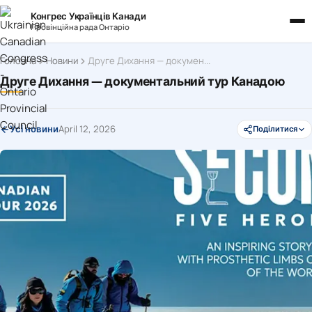
Конгрес Українців Канади
Провінційна рада Онтаріо
Головна
Новини
Друге Дихання — документальний тур Канадою
Друге Дихання — документальний тур Канадою
April 12, 2026
Усі новини
Поділитися