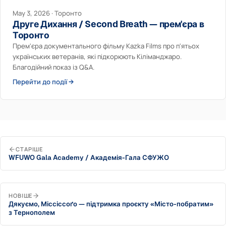
May 3, 2026 · Торонто
Друге Дихання / Second Breath — прем'єра в
Торонто
Прем'єра документального фільму Kazka Films про п'ятьох
українських ветеранів, які підкорюють Кіліманджаро.
Благодійний показ із Q&A.
Перейти до події →
СТАРІШЕ
WFUWO Gala Academy / Академія-Гала СФУЖО
НОВІШЕ
Дякуємо, Міссіссоґо — підтримка проєкту «Місто-побратим»
з Тернополем