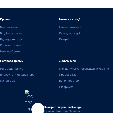
Про нас
Новини та події
Мандат та цілі
Новини та преса
Відділи та члени
Календар подій
Рада директорів
Галереї
Колишні голови
Новоприбулим
Нагорода Тріліум
Долучитися
Нагорода Тріліум
Місяць культурної спадщини України
Як висунути кандидатуру
Проект LINK
Минулі роки
Волонтерство
Підтримка
Конгрес Українців Канади
Провінційна рада Онтаріо