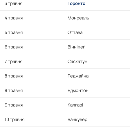
3 травня
Торонто
4 травня
Монреаль
5 травня
Оттава
6 травня
Вінніпеґ
7 травня
Саскатун
8 травня
Реджайна
8 травня
Едмонтон
9 травня
Калґарі
10 травня
Ванкувер