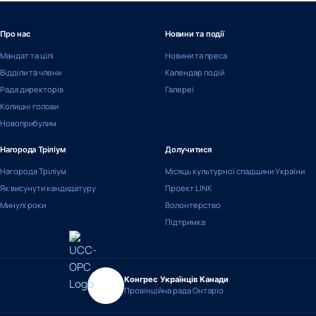
Про нас
Новини та події
Мандат та цілі
Новини та преса
Відділи та члени
Календар подій
Рада директорів
Галереї
Колишні голови
Новоприбулим
Нагорода Тріліум
Долучитися
Нагорода Тріліум
Місяць культурної спадщини України
Як висунути кандидатуру
Проект LINK
Минулі роки
Волонтерство
Підтримка
Конгрес Українців Канади
Провінційна рада Онтаріо