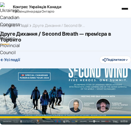
Конгрес Українців Канади
Провінційна рада Онтаріо
Головна
Події
Друге Дихання / Second Breath — прем'єра в Торонто
Друге Дихання / Second Breath — прем'єра в
Торонто
Усі події
Поділитися