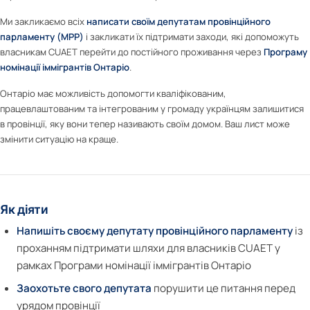
Ми закликаємо всіх
написати своїм депутатам провінційного
парламенту (MPP)
і закликати їх підтримати заходи, які допоможуть
власникам CUAET перейти до постійного проживання через
Програму
номінації іммігрантів Онтаріо
.
Онтаріо має можливість допомогти кваліфікованим,
працевлаштованим та інтегрованим у громаду українцям залишитися
в провінції, яку вони тепер називають своїм домом. Ваш лист може
змінити ситуацію на краще.
Як діяти
Напишіть своєму депутату провінційного парламенту
із
проханням підтримати шляхи для власників CUAET у
рамках Програми номінації іммігрантів Онтаріо
Заохотьте свого депутата
порушити це питання перед
урядом провінції