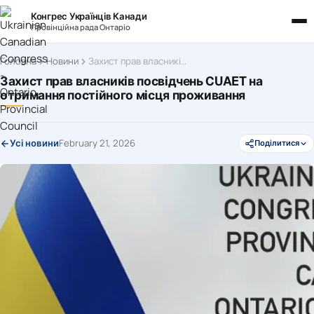
Конгрес Українців Канади
Провінційна рада Онтаріо
Головна
Новини
Захист прав власників посвідчень CUAET на отримання постійного місця проживання
Захист прав власників посвідчень CUAET на
отримання постійного місця проживання
February 21, 2026
Усі новини
Поділитися