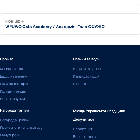
НОВІШЕ
WFUWO Gala Academy / Академія-Гала СФУЖО
Про нас
Новини та події
Мандат та цілі
Новини та преса
Відділи та члени
Календар подій
Рада директорів
Галереї
Колишні голови
Новоприбулим
Нагорода Тріліум
Місяць Української Спадщини
Нагорода Тріліум
Долучитися
Як висунути кандидатуру
Проект LINK
Минулі роки
Волонтерство