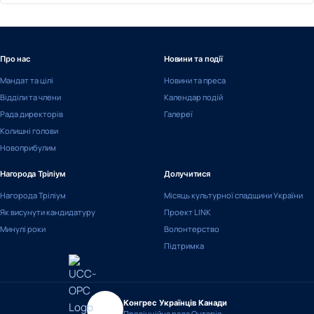
Про нас
Новини та події
Мандат та цілі
Новини та преса
Відділи та члени
Календар подій
Рада директорів
Галереї
Колишні голови
Новоприбулим
Нагорода Тріліум
Долучитися
Нагорода Тріліум
Місяць культурної спадщини України
Як висунути кандидатуру
Проект LINK
Минулі роки
Волонтерство
Підтримка
Конгрес Українців Канади
Провінційна рада Онтаріо