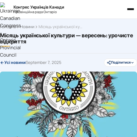
Конгрес Українців Канади
Провінційна рада Онтаріо
Головна
Новини
Місяць української культури — вересень: урочисте відкриття
Місяць української культури — вересень: урочисте
відкриття
September 7, 2025
Усі новини
Поділитися