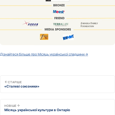
Дізнайтеся більше про Місяць української спадщини →
СТАРІШЕ
«Сталеві союзники»
НОВІШЕ
Місяць української культури в Онтаріо