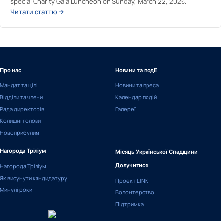
special Charity Gala Luncheon on Sunday, March 22, 2026.
Читати статтю →
Про нас
Новини та події
Мандат та цілі
Новини та преса
Відділи та члени
Календар подій
Рада директорів
Галереї
Колишні голови
Новоприбулим
Нагорода Тріліум
Місяць Української Спадщини
Нагорода Тріліум
Долучитися
Як висунути кандидатуру
Проект LINK
Минулі роки
Волонтерство
Підтримка