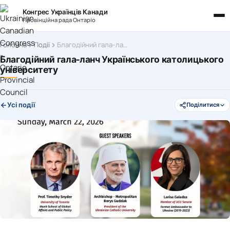
Конгрес Українців Канади
Провінційна рада Онтаріо
Головна
Події
Благодійний гала-ланч Українського католицького університету
Благодійний гала-ланч Українського католицького
університету
Усі події
Поділитися