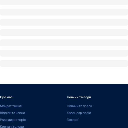
Про нас
Новини та події
Мандат та цілі
Новини та преса
Відділи та члени
Календар подій
Рада директорів
Галереї
Колишні голови