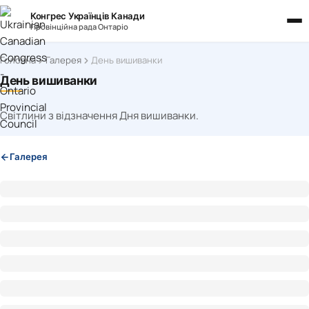
Конгрес Українців Канади
Провінційна рада Онтаріо
Головна
Галерея
День вишиванки
День вишиванки
Світлини з відзначення Дня вишиванки.
Галерея