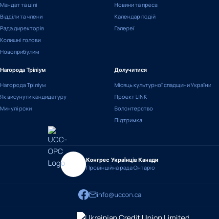
Мандат та цілі
Новини та преса
Відділи та члени
Календар подій
Рада директорів
Галереї
Колишні голови
Новоприбулим
Нагорода Тріліум
Долучитися
Нагорода Тріліум
Місяць культурної спадщини України
Як висунути кандидатуру
Проект LINK
Минулі роки
Волонтерство
Підтримка
Конгрес Українців Канади
Провінційна рада Онтаріо
info@uccon.ca