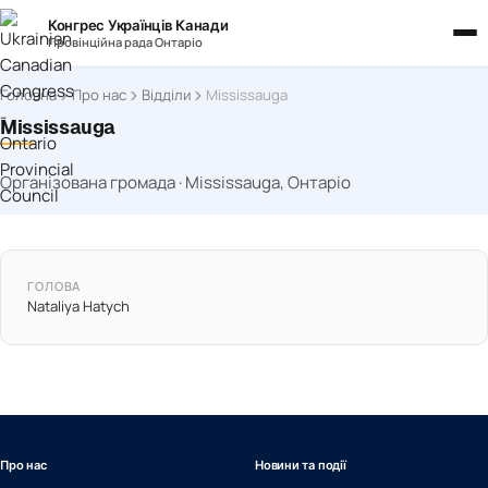
Конгрес Українців Канади
Провінційна рада Онтаріо
Головна
Про нас
Відділи
Mississauga
Mississauga
Організована громада · Mississauga, Онтаріо
ГОЛОВА
Nataliya Hatych
Про нас
Новини та події