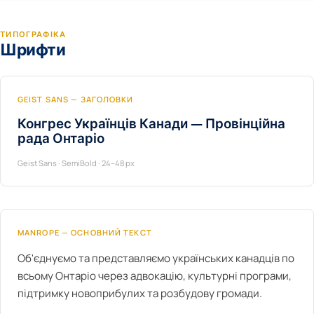
ТИПОГРАФІКА
Шрифти
GEIST SANS — ЗАГОЛОВКИ
Конгрес Українців Канади — Провінційна
рада Онтаріо
Geist Sans · SemiBold · 24–48 px
MANROPE — ОСНОВНИЙ ТЕКСТ
Об'єднуємо та представляємо українських канадців по
всьому Онтаріо через адвокацію, культурні програми,
підтримку новоприбулих та розбудову громади.