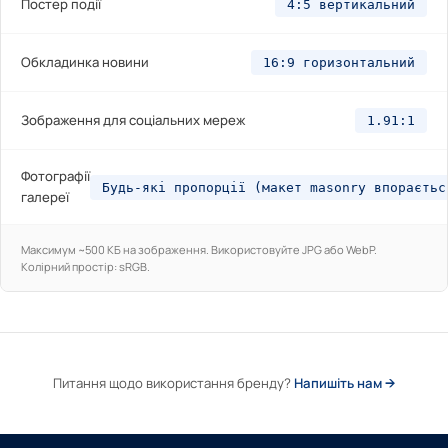
Постер події
4:5 вертикальний
Обкладинка новини
16:9 горизонтальний
Зображення для соціальних мереж
1.91:1
Фотографії
Будь-які пропорції (макет masonry впораєтьс
галереї
Максимум ~500 КБ на зображення. Використовуйте JPG або WebP.
Колірний простір: sRGB.
Питання щодо використання бренду?
Напишіть нам →