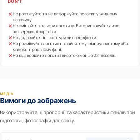
DON'T
Не розтягуйте та не деформуйте логотип у жодному
напрямку.
Не змінюйте кольори логотипу. Використовуйте лише
затверджені варіанти.
Не додавайте тіні, контури чи спецефекти.
Не розміщуйте логотип на зайнятому, візерунчастому або
малоконтрастному фоні.
Не відтворюйте логотип висотою менше 32 пікселів.
МЕДІА
Вимоги до зображень
Використовуйте ці пропорції та характеристики файлів при
підготовці фотографій для сайту.