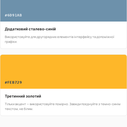
#6D91AB
Додатковий сталево-синій
Використовуйте для другорядних елементів інтерфейсу та допоміжної
графіки.
#FEB729
Третинний золотий
Тільки акцент — використовуйте помірно. Завжди поєднуйте з темно-синім
текстом, не білим.