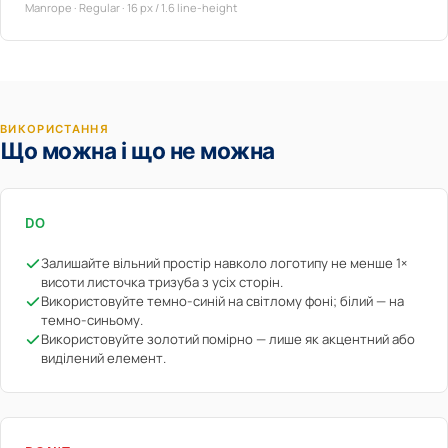
Manrope · Regular · 16 px / 1.6 line-height
ВИКОРИСТАННЯ
Що можна і що не можна
DO
Залишайте вільний простір навколо логотипу не менше 1×
висоти листочка тризуба з усіх сторін.
Використовуйте темно-синій на світлому фоні; білий — на
темно-синьому.
Використовуйте золотий помірно — лише як акцентний або
виділений елемент.