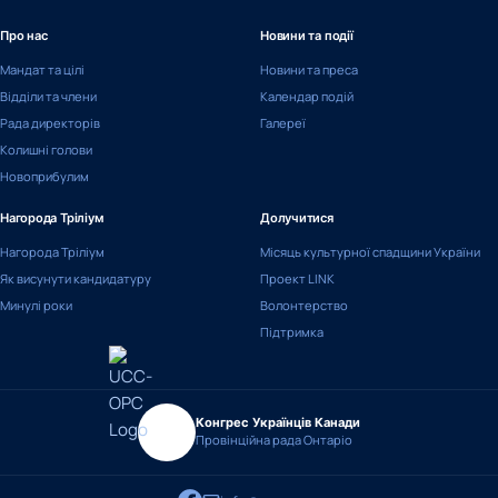
Про нас
Новини та події
Мандат та цілі
Новини та преса
Відділи та члени
Календар подій
Рада директорів
Галереї
Колишні голови
Новоприбулим
Нагорода Тріліум
Долучитися
Нагорода Тріліум
Місяць культурної спадщини України
Як висунути кандидатуру
Проект LINK
Минулі роки
Волонтерство
Підтримка
Конгрес Українців Канади
Провінційна рада Онтаріо