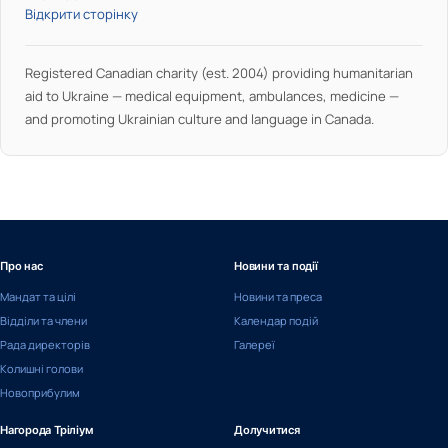
Відкрити сторінку
Registered Canadian charity (est. 2004) providing humanitarian
aid to Ukraine — medical equipment, ambulances, medicine —
and promoting Ukrainian culture and language in Canada.
Про нас
Новини та події
Мандат та цілі
Новини та преса
Відділи та члени
Календар подій
Рада директорів
Галереї
Колишні голови
Новоприбулим
Нагорода Тріліум
Долучитися