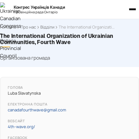
Конгрес Українців Канади
Провінційна рада Онтаріо
Головна
Про нас
Відділи
The International Organization of Ukrainian Communities, Fourth Wave
The International Organization of Ukrainian
Communities, Fourth Wave
Організована громада
ГОЛОВА
Luba Slavatynska
ЕЛЕКТРОННА ПОШТА
canadafourthwave@gmail.com
ВЕБСАЙТ
4th-wave.org/
FACEBOOK