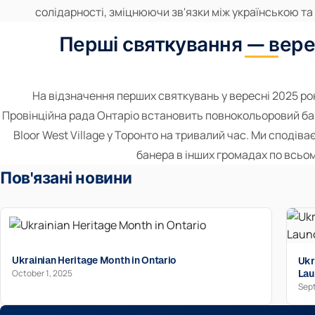
солідарності, зміцнюючи зв'язки між українською т
Перші святкування — вере
На відзначення перших святкувань у вересні 2025 ро
Провінційна рада Онтаріо встановить повнокольоровий банер 
Bloor West Village у Торонто на тривалий час. Ми споді
банера в інших громадах по всьом
Пов'язані новини
Ukrainian Heritage Month in Ontario
Ukr
October 1, 2025
Lau
Sept