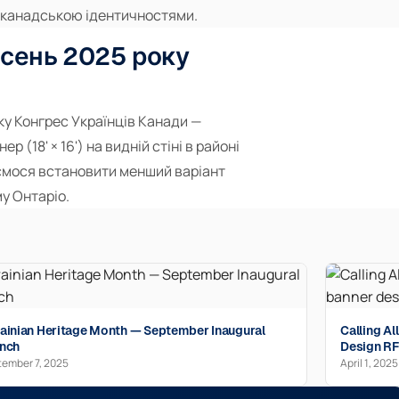
а канадською ідентичностями.
сень 2025 року
ку Конгрес Українців Канади —
(18' × 16') на видній стіні в районі
ваємося встановити менший варіант
у Онтаріо.
ainian Heritage Month — September Inaugural
Calling A
nch
Design R
ember 7, 2025
April 1, 2025