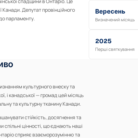
їнської спадщини в Онтаріо. Це
ї Канади. Депутат провінційного
Вересень
до парламенту.
Визначений місяць
2025
Перші святкування
иво
изнанням культурного внеску та
ої, і канадської — громад цей місяць
іальну та культурну тканину Канади.
шанувати стійкість, досягнення та
чи спільні цінності, що єднають наші
нтаріо сприяє взаєморозумінню та