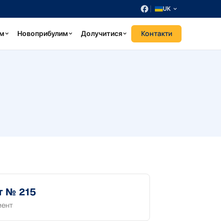
UK
Контакти
ум
Новоприбулим
Долучитися
т № 215
мент