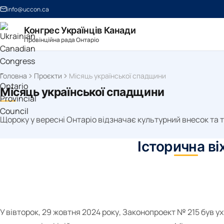
info@uccon.ca
Конгрес Українців Канади
Провінційна рада Онтаріо
Головна
Проєкти
Місяць української спадщини
Місяць української спадщини
Щороку у вересні Онтаріо відзначає культурний внесок та 
Історична ві
У вівторок, 29 жовтня 2024 року, Законопроект № 215 був у