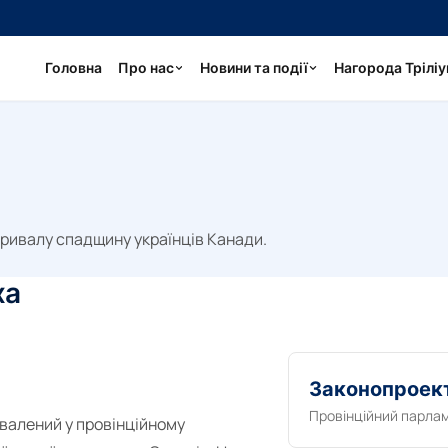
Головна
Про нас
Новини та події
Нагорода Трілі
тривалу спадщину українців Канади.
ха
Законопроек
Провінційний парла
хвалений у провінційному