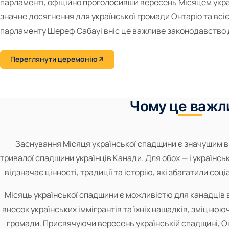
парламенті, офіційно проголосивши вересень Місяцем укра
значне досягнення для української громади Онтаріо та всіє
парламенту Шереф Сабауі вніс це важливе законодавство 
Переглянути церемонію
Чому це важл
Заснування Місяця української спадщини є значущим в
тривалої спадщини українців Канади. Для обох — і українськ
відзначає цінності, традиції та історію, які збагатили соц
Місяць української спадщини є можливістю для канадців в
внесок українських іммігрантів та їхніх нащадків, зміцнюю
громади. Присвячуючи вересень українській спадщині, О