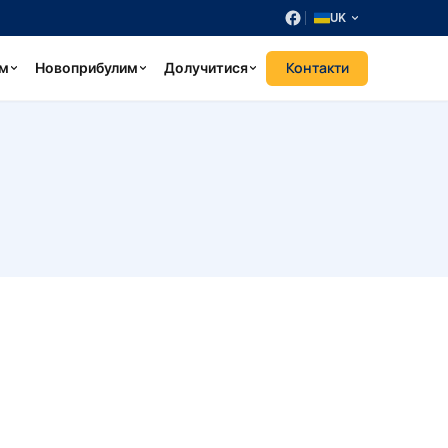
UK
Контакти
ум
Новоприбулим
Долучитися