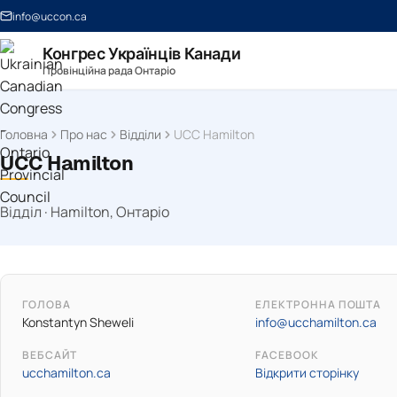
info@uccon.ca
Конгрес Українців Канади
Провінційна рада Онтаріо
Головна
Про нас
Відділи
UCC Hamilton
UCC Hamilton
Відділ · Hamilton, Онтаріо
ГОЛОВА
ЕЛЕКТРОННА ПОШТА
Konstantyn Sheweli
info@ucchamilton.ca
ВЕБСАЙТ
FACEBOOK
ucchamilton.ca
Відкрити сторінку