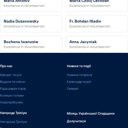
Maria Antoniv
Marta Czolij Cechosh
Excellence in Volunteerism
Excellence in Volunteerism
Nadia Dusanowsky
Fr. Bohdan Hladio
Excellence in Volunteerism
Excellence in Volunteerism
Bozhena Iwanusiw
Anna Jacyniak
Excellence in Volunteerism
Excellence in Volunteerism
Про нас
Новини та події
Мандат та цілі
Новини та преса
Відділи та члени
Календар подій
Рада директорів
Галереї
Колишні голови
Новоприбулим
Нагорода Тріліум
Місяць Української Спадщини
Нагорода Тріліум
Долучитися