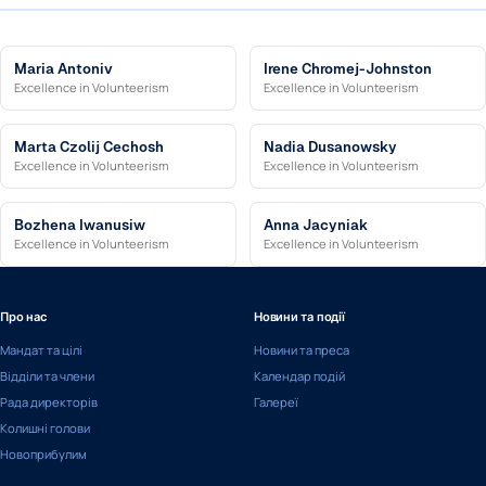
Maria Antoniv
Irene Chromej-Johnston
Excellence in Volunteerism
Excellence in Volunteerism
Marta Czolij Cechosh
Nadia Dusanowsky
Excellence in Volunteerism
Excellence in Volunteerism
Bozhena Iwanusiw
Anna Jacyniak
Excellence in Volunteerism
Excellence in Volunteerism
Про нас
Новини та події
Мандат та цілі
Новини та преса
Відділи та члени
Календар подій
Рада директорів
Галереї
Колишні голови
Новоприбулим