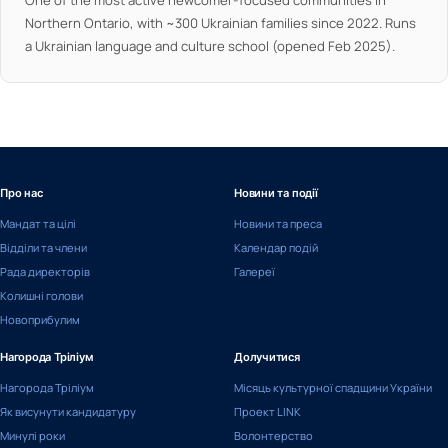
One of the most active newcomer-focused communities in
Northern Ontario, with ~300 Ukrainian families since 2022. Runs
a Ukrainian language and culture school (opened Feb 2025).
Про нас
Новини та події
Мандат та цілі
Новини та преса
Відділи та члени
Календар подій
Рада директорів
Галереї
Колишні голови
Новоприбулим
Нагорода Тріліум
Долучитися
Нагорода Тріліум
Місяць культурної спадщини України
Як висунути кандидатуру
Проект LINK
Минулі роки
Волонтерство