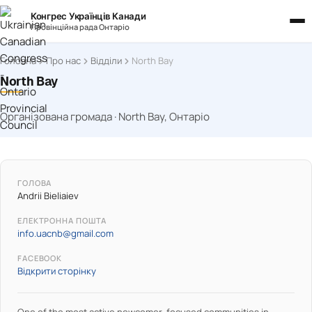
Конгрес Українців Канади
Провінційна рада Онтаріо
Головна
Про нас
Відділи
North Bay
North Bay
Організована громада · North Bay, Онтаріо
ГОЛОВА
Andrii Bieliaiev
ЕЛЕКТРОННА ПОШТА
info.uacnb@gmail.com
FACEBOOK
Відкрити сторінку