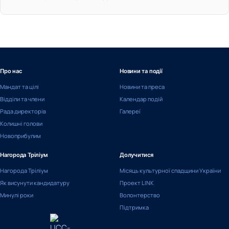
Про нас
Новини та події
Мандат та цілі
Новини та преса
Відділи та члени
Календар подій
Рада директорів
Галереї
Колишні голови
Новоприбулим
Нагорода Тріліум
Долучитися
Нагорода Тріліум
Місяць культурної спадщини України
Як висунути кандидатуру
Проект LINK
Минулі роки
Волонтерство
Підтримка