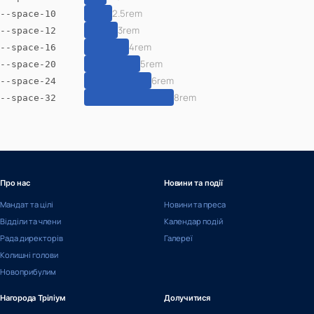
2.5rem
--space-10
3rem
--space-12
4rem
--space-16
5rem
--space-20
6rem
--space-24
8rem
--space-32
Про нас
Новини та події
Мандат та цілі
Новини та преса
Відділи та члени
Календар подій
Рада директорів
Галереї
Колишні голови
Новоприбулим
Нагорода Тріліум
Долучитися