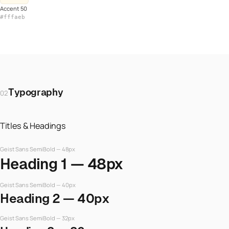
Accent 50
#fffaeb
Typography
02
Titles & Headings
Geist Sans SemiBold — 48px
Heading 1 — 48px
Geist Sans SemiBold — 40px
Heading 2 — 40px
Geist Sans SemiBold — 32px