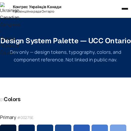
Конгрес Українців Канади
Провінційна рада Онтаріо
Design System Palette — UCC Ontario
Dev only — design tokens, typography, colors, and
component reference. Not linked in public nav.
Colors
01
Primary
#00275E