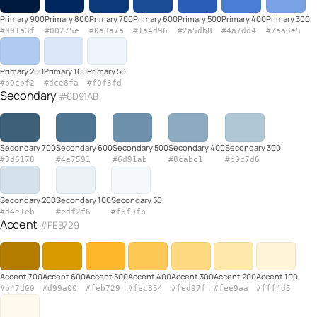
Primary 900
Primary 800
Primary 700
Primary 600
Primary 500
Primary 400
Primary 300
#001a3f
#00275e
#0a3a7a
#1a4d96
#2a5db8
#4a7dd4
#7aa3e5
Primary 200
Primary 100
Primary 50
#b0cbf2
#dce8fa
#f0f5fd
Secondary
#6D91AB
Secondary 700
Secondary 600
Secondary 500
Secondary 400
Secondary 300
#3d6178
#4e7591
#6d91ab
#8cabc1
#b0c7d6
Secondary 200
Secondary 100
Secondary 50
#d4e1eb
#edf2f6
#f6f9fb
Accent
#FEB729
Accent 700
Accent 600
Accent 500
Accent 400
Accent 300
Accent 200
Accent 100
#b47d00
#d99a00
#feb729
#fec854
#fed97f
#fee9aa
#fff4d5