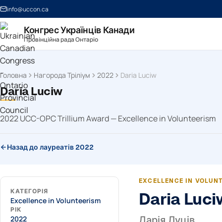
info@uccon.ca
Конгрес Українців Канади
Провінційна рада Онтаріо
Головна
Нагорода Тріліум
2022
Daria Luciw
Daria Luciw
2022 UCC-OPC Trillium Award — Excellence in Volunteerism
Назад до лауреатів 2022
EXCELLENCE IN VOLUN
КАТЕГОРІЯ
Daria Luci
Excellence in Volunteerism
РІК
2022
Дарія Луців