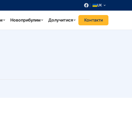
UK
Контакти
ум
Новоприбулим
Долучитися