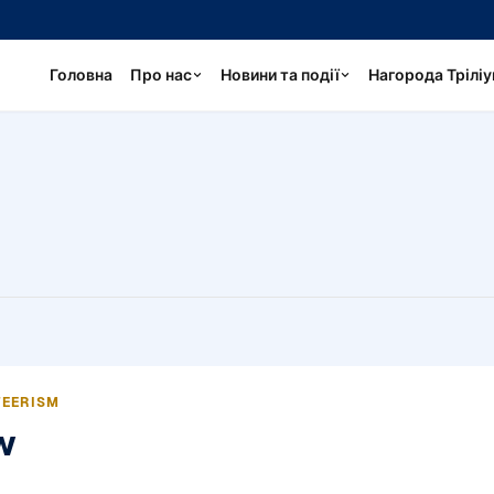
Головна
Про нас
Новини та події
Нагорода Трілі
TEERISM
w