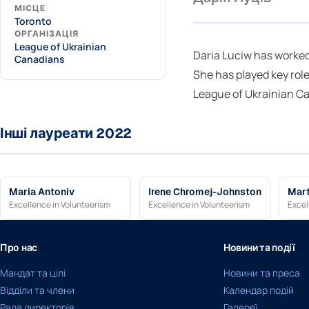
МІСЦЕ
Toronto
ОРГАНІЗАЦІЯ
League of Ukrainian
Daria Luciw has worked
Canadians
She has played key role
League of Ukrainian Ca
Інші лауреати 2022
Maria Antoniv
Irene Chromej-Johnston
Mart
Excellence in Volunteerism
Excellence in Volunteerism
Excel
Про нас
Новини та події
Мандат та цілі
Новини та преса
Відділи та члени
Календар подій
Рада директорів
Галереї