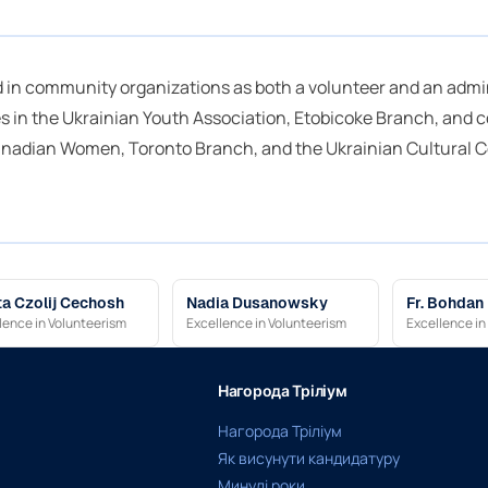
 in community organizations as both a volunteer and an admini
s in the Ukrainian Youth Association, Etobicoke Branch, and c
nadian Women, Toronto Branch, and the Ukrainian Cultural Cen
a Czolij Cechosh
Nadia Dusanowsky
Fr. Bohdan
lence in Volunteerism
Excellence in Volunteerism
Excellence in
Нагорода Тріліум
Нагорода Тріліум
Як висунути кандидатуру
Минулі роки