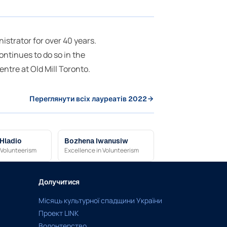
strator for over 40 years.
ontinues to do so in the
tre at Old Mill Toronto.
Переглянути всіх лауреатів 2022
 Hladio
Bozhena Iwanusiw
 Volunteerism
Excellence in Volunteerism
Долучитися
Місяць культурної спадщини України
Проект LINK
Волонтерство