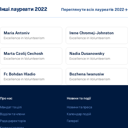
Інші лауреати 2022
Переглянути всіх лауреатів 2022
Maria Antoniv
Irene Chromej-Johnston
Excellence in Volunteerism
Excellence in Volunteerism
Marta Czolij Cechosh
Nadia Dusanowsky
Excellence in Volunteerism
Excellence in Volunteerism
Fr. Bohdan Hladio
Bozhena Iwanusiw
Excellence in Volunteerism
Excellence in Volunteerism
Про нас
Новини та події
Мандат та цілі
Новини та преса
Відділи та члени
Календар подій
Рада директорів
Галереї
Колишні голови