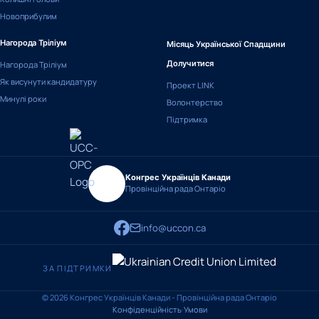
Новоприбулим
Нагорода Тріліум
Місяць Української Спадщини
Нагорода Тріліум
Долучитися
Як висунути кандидатуру
Проект LINK
Минулі роки
Волонтерство
Підтримка
Конгрес Українців Канади
Провінційна рада Онтаріо
info@uccon.ca
ЗА ПІДТРИМКИ
© 2026 Конгрес Українців Канади - Провінційна рада Онтаріо
Конфіденційність
·
Умови