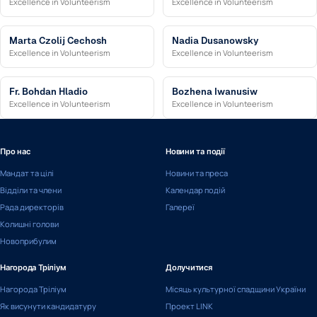
Excellence in Volunteerism
Excellence in Volunteerism
Marta Czolij Cechosh
Nadia Dusanowsky
Excellence in Volunteerism
Excellence in Volunteerism
Fr. Bohdan Hladio
Bozhena Iwanusiw
Excellence in Volunteerism
Excellence in Volunteerism
Про нас
Новини та події
Мандат та цілі
Новини та преса
Відділи та члени
Календар подій
Рада директорів
Галереї
Колишні голови
Новоприбулим
Нагорода Тріліум
Долучитися
Нагорода Тріліум
Місяць культурної спадщини України
Як висунути кандидатуру
Проект LINK