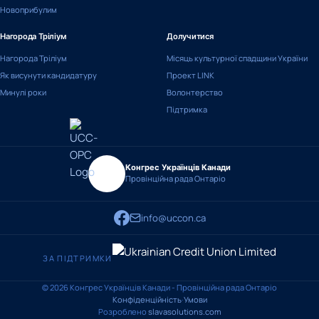
Новоприбулим
Нагорода Тріліум
Долучитися
Нагорода Тріліум
Місяць культурної спадщини України
Як висунути кандидатуру
Проект LINK
Минулі роки
Волонтерство
Підтримка
Конгрес Українців Канади
Провінційна рада Онтаріо
info@uccon.ca
ЗА ПІДТРИМКИ
© 2026 Конгрес Українців Канади - Провінційна рада Онтаріо
Конфіденційність
·
Умови
Розроблено
slavasolutions.com