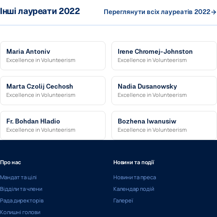
Інші лауреати 2022
Переглянути всіх лауреатів 2022
Maria Antoniv
Irene Chromej-Johnston
Excellence in Volunteerism
Excellence in Volunteerism
Marta Czolij Cechosh
Nadia Dusanowsky
Excellence in Volunteerism
Excellence in Volunteerism
Fr. Bohdan Hladio
Bozhena Iwanusiw
Excellence in Volunteerism
Excellence in Volunteerism
Про нас
Новини та події
Мандат та цілі
Новини та преса
Відділи та члени
Календар подій
Рада директорів
Галереї
Колишні голови