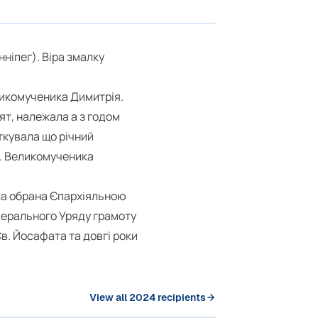
нніпег). Віра змалку
еликомученика Димитрія.
ят, належала а з годом
ткувала що річний
в. Великомученика
ула обрана Єпархіяльною
дерального Уряду грамоту
Св. Йосафата та довгі роки
View all 2024 recipients