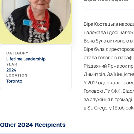
Віра Костецька народи
належала і досі належ
Вона була активною в 
Віра була директорко
CATEGORY
стала головою парафі
Lifetime Leadership
YEAR
Різдвяний Ярмарок пр
2024
Димитрія. За її інція
LOCATION
Toronto
У 2017 одержала грамо
Головою ЛУКЖК. Відслу
за служіння в громаді
в St. Gregory (Etobico
Other 2024 Recipients