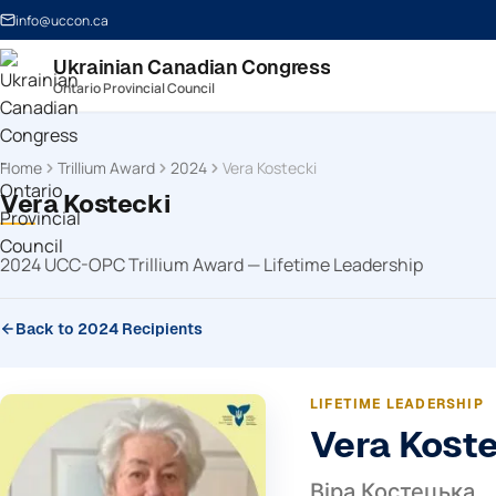
info@uccon.ca
Ukrainian Canadian Congress
Ontario Provincial Council
Home
Trillium Award
2024
Vera Kostecki
Vera Kostecki
2024 UCC-OPC Trillium Award — Lifetime Leadership
Back to 2024 Recipients
LIFETIME LEADERSHIP
Vera Kost
Віра Костецька