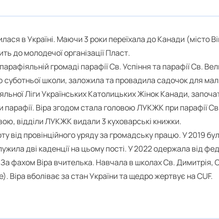
лася в Україні. Маючи 3 роки переїхала до Канади (місто Ві
ить до молодечої організації Пласт.
парафіяльній громаді парафії Св. Успіння та парафії Св. В
ю суботньої школи, заложила та провадила садочок для мал
яльної Ліги Українських Католицьких Жінок Канади, започа
и парафії. Віра згодом стала головою ЛУКЖК при парафії С
тивою, відділи ЛУКЖК видали 3 куховарські книжки.
ту від провінційного уряду за громадську працю. У 2019 б
жила дві каденції на цьому пості. У 2022 одержала від фе
. За фахом Віра вчителька. Навчала в школах Св. Димитрія, 
ke). Віра вболіває за стан України та щедро жертвує на CUF.