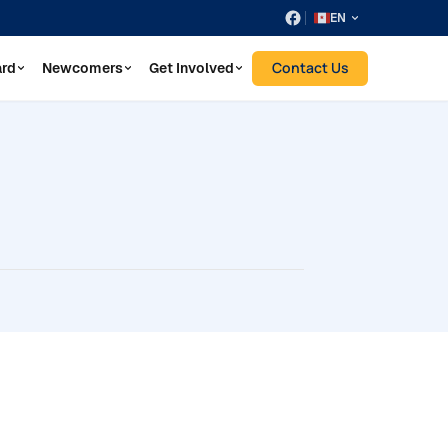
EN
Contact Us
ard
Newcomers
Get Involved