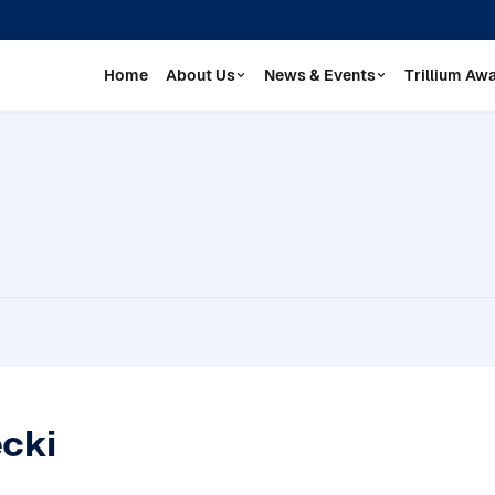
Home
About Us
News & Events
Trillium Aw
ecki