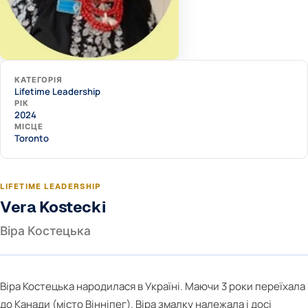
КАТЕГОРІЯ
Lifetime Leadership
РІК
2024
МІСЦЕ
Toronto
LIFETIME LEADERSHIP
Vera Kostecki
Віра Костецька
Віра Костецька народилася в Україні. Маючи 3 роки переїхала
до Канади (місто Вінніпег). Віра змалку належала і досі