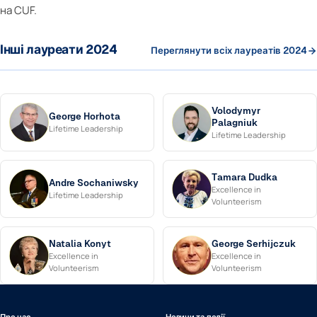
на CUF.
Інші лауреати 2024
Переглянути всіх лауреатів 2024
Volodymyr
George Horhota
Palagniuk
Lifetime Leadership
Lifetime Leadership
Tamara Dudka
Andre Sochaniwsky
Excellence in
Lifetime Leadership
Volunteerism
Natalia Konyt
George Serhijczuk
Excellence in
Excellence in
Volunteerism
Volunteerism