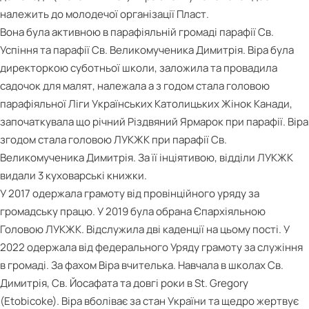
належить до молодечої організації Пласт.
Вона була активною в парафіяльній громаді парафії Св.
Успіння та парафії Св. Великомученика Димитрія. Віра була
директоркою суботньої школи, заложила та провадила
садочок для малят, належала а з годом стала головою
парафіяльної Ліги Українських Католицьких Жінок Канади,
започаткувала що річний Різдвяний Ярмарок при парафії. Віра
згодом стала головою ЛУКЖК при парафії Св.
Великомученика Димитрія. За її інціятивою, відділи ЛУКЖК
видали 3 куховарські книжки.
У 2017 одержала грамоту від провінційного уряду за
громадську працю. У 2019 була обрана Єпархіяльною
Головою ЛУКЖК. Відслужила дві каденції на цьому пості. У
2022 одержала від федерального Уряду грамоту за служіння
в громаді. За фахом Віра вчителька. Навчала в школах Св.
Димитрія, Св. Йосафата та довгі роки в St. Gregory
(Etobicoke). Віра вболіває за стан України та щедро жертвує