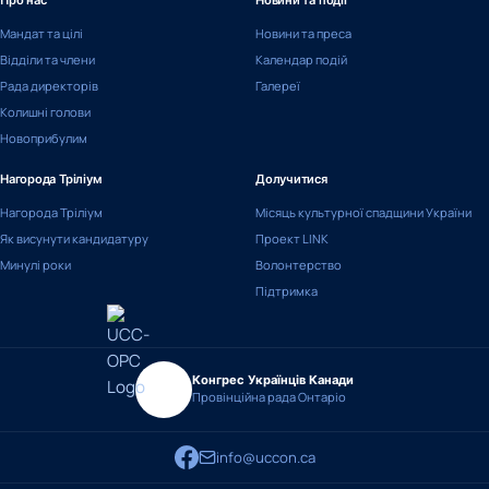
Про нас
Новини та події
Мандат та цілі
Новини та преса
Відділи та члени
Календар подій
Рада директорів
Галереї
Колишні голови
Новоприбулим
Нагорода Тріліум
Долучитися
Нагорода Тріліум
Місяць культурної спадщини України
Як висунути кандидатуру
Проект LINK
Минулі роки
Волонтерство
Підтримка
Конгрес Українців Канади
Провінційна рада Онтаріо
info@uccon.ca