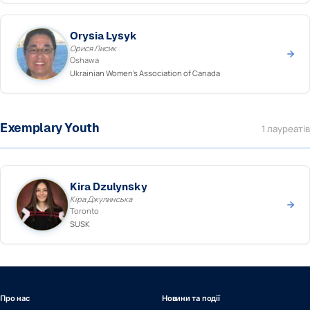
Orysia Lysyk
Орися Лисик
Oshawa
Ukrainian Women's Association of Canada
Exemplary Youth
1 лауреатів
Kira Dzulynsky
Кіра Джулинська
Toronto
SUSK
Про нас
Новини та події