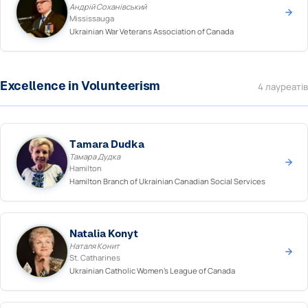
Андрій Соханівський
Mississauga
Ukrainian War Veterans Association of Canada
Excellence in Volunteerism
4 лауреатів
Tamara Dudka
Тамара Дудка
Hamilton
Hamilton Branch of Ukrainian Canadian Social Services
Natalia Konyt
Наталя Конит
St. Catharines
Ukrainian Catholic Women's League of Canada