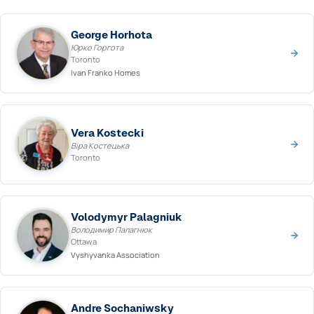
George Horhota
Юрко Горгота
Toronto
Ivan Franko Homes
Vera Kostecki
Віра Костецька
Toronto
Volodymyr Palagniuk
Володимир Палагнюк
Ottawa
Vyshyvanka Association
Andre Sochaniwsky