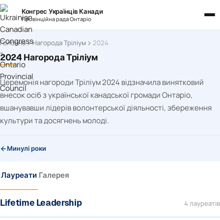
Конгрес Українців Канади
Провінційна рада Онтаріо
Головна
Нагорода Тріліум
2024
2024 Нагорода Тріліум
Церемонія нагороди Тріліум 2024 відзначила винятковий
внесок осіб з української канадської громади Онтаріо,
вшанувавши лідерів волонтерської діяльності, збереження
культури та досягнень молоді.
Минулі роки
Лауреати
Галерея
Lifetime Leadership
4 лауреатів