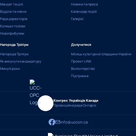
Мандат та цілі
Новини та преса
Відділи та члени
Календар подій
Рада директорів
Галереї
Колишні голови
Новоприбулим
Нагорода Тріліум
Долучитися
Нагорода Тріліум
Місяць культурної спадщини України
Як висунути кандидатуру
Проект LINK
Минулі роки
Волонтерство
Підтримка
Конгрес Українців Канади
Провінційна рада Онтаріо
info@uccon.ca