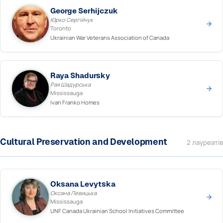
George Serhijczuk
Юрко Сергійчук
Toronto
Ukrainian War Veterans Association of Canada
Raya Shadursky
Рая Шадурська
Mississauga
Ivan Franko Homes
Cultural Preservation and Development
2 лауреатів
Oksana Levytska
Оксана Левицька
Mississauga
UNF Canada Ukrainian School Initiatives Committee