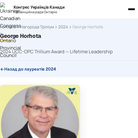
Конгрес Українців Канади
Провінційна рада Онтаріо
Головна
Нагорода Тріліум
2024
George Horhota
George Horhota
2024 UCC-OPC Trillium Award — Lifetime Leadership
Назад до лауреатів 2024