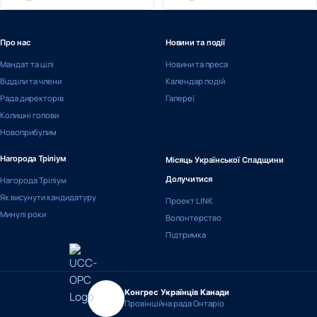
Про нас
Новини та події
Мандат та цілі
Новини та преса
Відділи та члени
Календар подій
Рада директорів
Галереї
Колишні голови
Новоприбулим
Нагорода Тріліум
Місяць Української Спадщини
Нагорода Тріліум
Долучитися
Як висунути кандидатуру
Проект LINK
Минулі роки
Волонтерство
Підтримка
Конгрес Українців Канади
Провінційна рада Онтаріо