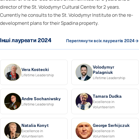
director of the St. Volodymyr Cultural Centre for 2 years.
Currently he consults to the St. Volodymyr Institute on the re-
development plans for their Spadina property.
Інші лауреати 2024
Переглянути всіх лауреатів 2024
Volodymyr
Vera Kostecki
Palagniuk
Lifetime Leadership
Lifetime Leadership
Tamara Dudka
Andre Sochaniwsky
Excellence in
Lifetime Leadership
Volunteerism
Natalia Konyt
George Serhijczuk
Excellence in
Excellence in
Volunteerism
Volunteerism