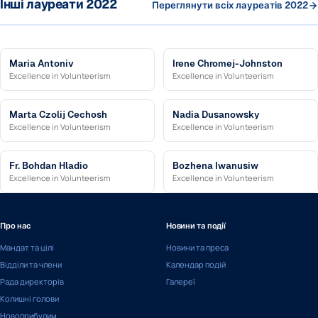
Інші лауреати 2022
Переглянути всіх лауреатів 2022
Maria Antoniv
Irene Chromej-Johnston
Excellence in Volunteerism
Excellence in Volunteerism
Marta Czolij Cechosh
Nadia Dusanowsky
Excellence in Volunteerism
Excellence in Volunteerism
Fr. Bohdan Hladio
Bozhena Iwanusiw
Excellence in Volunteerism
Excellence in Volunteerism
Про нас
Новини та події
Мандат та цілі
Новини та преса
Відділи та члени
Календар подій
Рада директорів
Галереї
Колишні голови
Новоприбулим