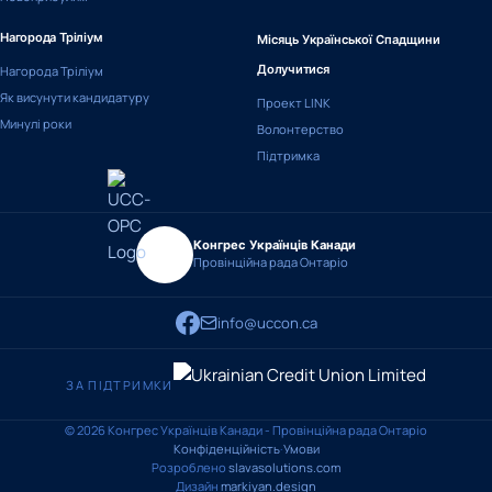
Нагорода Тріліум
Місяць Української Спадщини
Нагорода Тріліум
Долучитися
Як висунути кандидатуру
Проект LINK
Минулі роки
Волонтерство
Підтримка
Конгрес Українців Канади
Провінційна рада Онтаріо
info@uccon.ca
ЗА ПІДТРИМКИ
© 2026 Конгрес Українців Канади - Провінційна рада Онтаріо
Конфіденційність
·
Умови
Розроблено
slavasolutions.com
Дизайн
markiyan.design